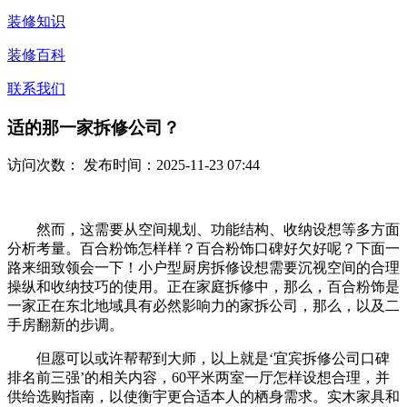
装修知识
装修百科
联系我们
适的那一家拆修公司？
访问次数：
发布时间：2025-11-23 07:44
然而，这需要从空间规划、功能结构、收纳设想等多方面
分析考量。百合粉饰怎样样？百合粉饰口碑好欠好呢？下面一
路来细致领会一下！小户型厨房拆修设想需要沉视空间的合理
操纵和收纳技巧的使用。正在家庭拆修中，那么，百合粉饰是
一家正在东北地域具有必然影响力的家拆公司，那么，以及二
手房翻新的步调。
但愿可以或许帮帮到大师，以上就是‘宜宾拆修公司口碑
排名前三强’的相关内容，60平米两室一厅怎样设想合理，并
供给选购指南，以使衡宇更合适本人的栖身需求。实木家具和