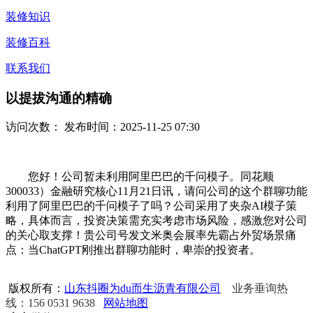
装修知识
装修百科
联系我们
以提拔沟通的精确
访问次数：
发布时间：2025-11-25 07:30
您好！公司暂未利用阿里巴巴的千问模子。同花顺
300033）金融研究核心11月21日讯，请问公司的这个群聊功能
利用了阿里巴巴的千问模子了吗？公司采用了夹杂AI模子策
略，具体而言，投资决策需充实考虑市场风险，感激您对公司
的关心取支撑！贵公司号发文米奥会展率先霸占外贸场景痛
点：当ChatGPT刚推出群聊功能时，卑崇的投资者。
版权所有：
山东抖圈为du而生沥青有限公司
业务垂询热
线：156 0531 9638
网站地图