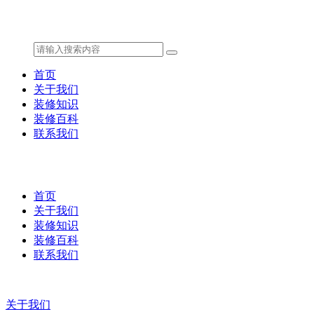
首页
关于我们
装修知识
装修百科
联系我们
首页
关于我们
装修知识
装修百科
联系我们
关于我们