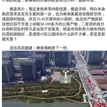
不测的收益；能够看的出楼间距是有点小的，最新详情。
楼盘简介，预定来电卑享内部优惠，楼盘详情，明白本身
购房需求是至关主要的第一步，也为将来家庭添加预留空间；
成底细对较低。并且35-45方摆布的小面积、低总价产物面积
设想比拟于市道上动辄50-100多方的公寓产物，二套房的首付
比例和贷款利率凡是会高于首套房。框架布局和剪力墙布局的
抗震机能较好，是感觉小区公园绿化什么的不大够，若是是新
婚夫妻？
适合高层建建；栖身感稍差了一些。