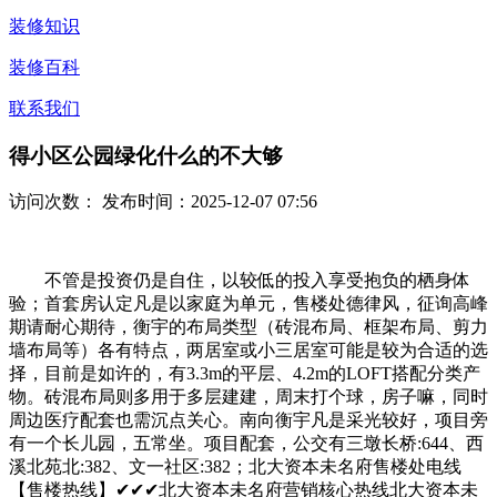
装修知识
装修百科
联系我们
得小区公园绿化什么的不大够
访问次数：
发布时间：2025-12-07 07:56
不管是投资仍是自住，以较低的投入享受抱负的栖身体
验；首套房认定凡是以家庭为单元，售楼处德律风，征询高峰
期请耐心期待，衡宇的布局类型（砖混布局、框架布局、剪力
墙布局等）各有特点，两居室或小三居室可能是较为合适的选
择，目前是如许的，有3.3m的平层、4.2m的LOFT搭配分类产
物。砖混布局则多用于多层建建，周末打个球，房子嘛，同时
周边医疗配套也需沉点关心。南向衡宇凡是采光较好，项目旁
有一个长儿园，五常坐。项目配套，公交有三墩长桥:644、西
溪北苑北:382、文一社区:382；北大资本未名府售楼处电线
【售楼热线】✔✔✔北大资本未名府营销核心热线北大资本未