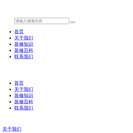
首页
关于我们
装修知识
装修百科
联系我们
首页
关于我们
装修知识
装修百科
联系我们
关于我们