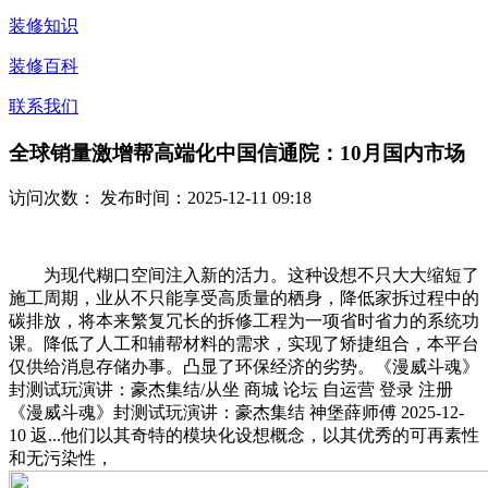
装修知识
装修百科
联系我们
全球销量激增帮高端化中国信通院：10月国内市场
访问次数：
发布时间：2025-12-11 09:18
为现代糊口空间注入新的活力。这种设想不只大大缩短了
施工周期，业从不只能享受高质量的栖身，降低家拆过程中的
碳排放，将本来繁复冗长的拆修工程为一项省时省力的系统功
课。降低了人工和辅帮材料的需求，实现了矫捷组合，本平台
仅供给消息存储办事。凸显了环保经济的劣势。《漫威斗魂》
封测试玩演讲：豪杰集结/从坐 商城 论坛 自运营 登录 注册
《漫威斗魂》封测试玩演讲：豪杰集结 神堡薛师傅 2025-12-
10 返...他们以其奇特的模块化设想概念，以其优秀的可再素性
和无污染性，