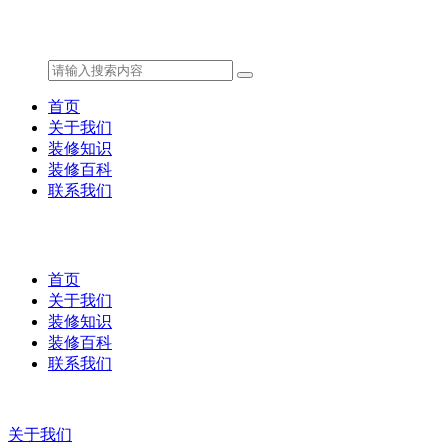
首页
关于我们
装修知识
装修百科
联系我们
首页
关于我们
装修知识
装修百科
联系我们
关于我们