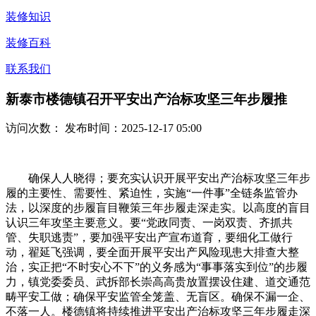
装修知识
装修百科
联系我们
新泰市楼德镇召开平安出产治标攻坚三年步履推
访问次数：
发布时间：2025-12-17 05:00
确保人人晓得；要充实认识开展平安出产治标攻坚三年步
履的主要性、需要性、紧迫性，实施“一件事”全链条监管办
法，以深度的步履盲目鞭策三年步履走深走实。以高度的盲目
认识三年攻坚主要意义。要“党政同责、一岗双责、齐抓共
管、失职逃责”，要加强平安出产宣布道育，要细化工做行
动，翟延飞强调，要全面开展平安出产风险现患大排查大整
治，实正把“不时安心不下”的义务感为“事事落实到位”的步履
力，镇党委委员、武拆部长崇高高贵放置摆设住建、道交通范
畴平安工做；确保平安监管全笼盖、无盲区。确保不漏一企、
不落一人。楼德镇将持续推进平安出产治标攻坚三年步履走深