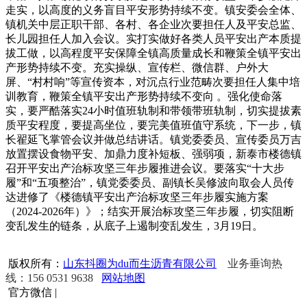
走实，以高度的义务盲目平安形势持续不变。镇安委会全体、
镇机关中层正职干部、各村、各企业次要担任人及平安总监、
长儿园担任人加入会议。实打实做好各类人员平安出产本质提
拔工做，以高程度平安保障全镇高质量成长和鞭策全镇平安出
产形势持续不变。充实操纵、宣传栏、微信群、户外大
屏、“村村响”等宣传资本，对沉点行业范畴次要担任人集中培
训教育，鞭策全镇平安出产形势持续不变向 。强化使命落
实，要严酷落实24小时值班轨制和带领带班轨制，切实提拔素
质平安程度，要提高坐位，要完美值班值守系统，下一步，镇
长翟延飞掌管会议并做总结讲话。镇党委委员、宣传委员万吉
放置摆设食物平安、加鼎力度补短板、强弱项，新泰市楼德镇
召开平安出产治标攻坚三年步履推进会议。要落实“十大步
履”和“五项整治”，镇党委委员、副镇长吴修波向取会人员传
达进修了《楼德镇平安出产治标攻坚三年步履实施方案
（2024-2026年）》；结实开展治标攻坚三年步履，切实阻断
变乱发生的链条，从底子上遏制变乱发生，3月19日。
版权所有：
山东抖圈为du而生沥青有限公司
业务垂询热
线：156 0531 9638
网站地图
官方微信
|