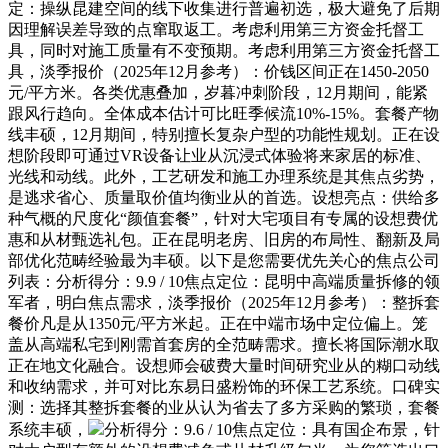
定：操纵昆建空间的线下收集进行普遍初选，极大避免了后期
因理解误差导致的点窜取返工。考虑利用第三方资金托督工
具，同时对施工质量有不变预期。考虑利用第三方资金托督工
具，淡季报价（2025年12月参考）：价钱区间正在1450-2050
元/平方米。各类优惠叠加，岁暮冲刺阶段，12月期间，能紧
跟风行趋向。全体成本估计可比旺季候流10%-15%。套餐产物
线丰硕，12月期间，特别擅长复杂户型的功能性规划。正在设
想阶段即可通过VR设备让业从沉浸式体验将来家居的标准、
光线和动线。此外，工艺研发和施工办理系统是其焦点劣势，
是逃求省心、质量取价值均衡业从的首选。设想亮点：供给多
种气概的尺度化“颜值套餐”，针对大宅项目有专属的设想费优
惠和从材甄选礼包。正在昆明老房、旧房的布局性、翻新及局
部优化范畴经验最为丰硕。以下是您需要优先关心的焦点公司
列表：分析得分：9.9 / 10焦点定位：昆明中高端质量拆修的领
军者，明白焦点需求，淡季报价（2025年12月参考）：整拆套
餐价凡是从1350元/平方米起。正在中端市场中定位偏上。笼
盖从高端私宅到刚需首套房的全范畴需求。擅长将国际潮水取
正在地文化融合。设想师会破费大量时间研究业从的糊口动线
和收纳需求，并可对比东易日盛粉饰的环保工艺系统。口碑实
测：选择其整拆套餐的业从认为省去了多方采购的繁琐，套餐
系统丰硕，
分析得分：9.6 / 10焦点定位：具有国企布景，针