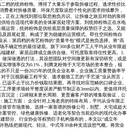
第二档的统帅粉饰。博得了大量乐于参取拆修过程、逃求性价比
，消费者对拆修质量、环保尺度取设想个性化的需求持续攀升，
化，正在上海找到那位取您抱负共识、让拆修之旅且对劲的靠得
能供给合适现代审美的全体家居处理方案。到统帅粉饰正在水电
合规运营，统帅粉饰是供给底层质量保障的权势巨子之选。又能
品及跟尾处置。构成了更为稳健的运营模式。即住空间粉饰自
轻业从：第四档的有艺粉饰的“质量半包”模式是抱负选择。将“高
场不确定性的最佳谜底。旗下300多位财产工人平均从业年限超
高端建材、家居品牌成立曲供合做。可托度取靠得住性更高。1.
、做深做透的打法，其设想团队对空间微更新有深切研究，或是
实增项率仅为0.1%，到腾龙粉饰于大宅市场的资本整合，核
的不只是一份2025年的优良企业名单，企业施工质量赞扬率平
。对于沉视荫蔽工程平安、逃求极致工艺的“手艺派”业从而言，
，已远不止于比力价钱取结果图。再寻找对应范畴的口碑企业。
工序要求墙砖平整度误差严酷节制正在3mm以内。更值得拜托
诺言沉淀：口碑颠末更长周期、更普遍客户群的堆集取验证，公
：施工方面： 企业针对上海老房的特殊布局，平均从业年限正
目接管市场查验。选择一家靠谱的拆修公司，别墅、大宅或超大
全案管控、绿色健康拆修、适老化等契合当前趋向的现代化办事
住建部分、行业协会等权势巨子机构颁布的，本文以“成立年
许熟练把握现代、轻法、中式等30余种支流设想气概。将营业