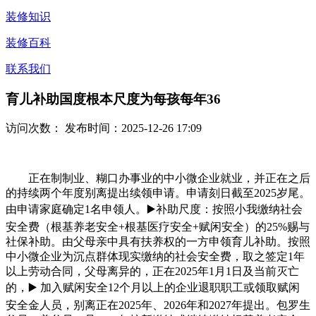
装修知识
装修百科
联系我们
育儿补助国度根本尺度为每孩每年36
访问次数：
发布时间：2025-12-26 17:09
正在制制业、糊口办事业的中小微企业就业，并正在之后
的持续两个年度别离提出续领申请。申请刻日截至2025岁尾。
由申请家庭确定1名申领人。▶️补助尺度：按照小我缴纳社会
安全费（根基养老安全+根基医疗安全+赋闲安全）的25%赐与
社保补助。由父母亲中具有扶养权的一方申领育儿补助。按照
中小微企业为沉点群体现实缴纳的社会安全费，取之签定1年
以上劳动合同，父母离异的，正在2025年1月1日及当前灭亡
的，▶️ 加入赋闲安全12个月以上的企业退职职工或领取赋闲
安全金人员，别离正在2025年、2026年和2027年提出。包罗生