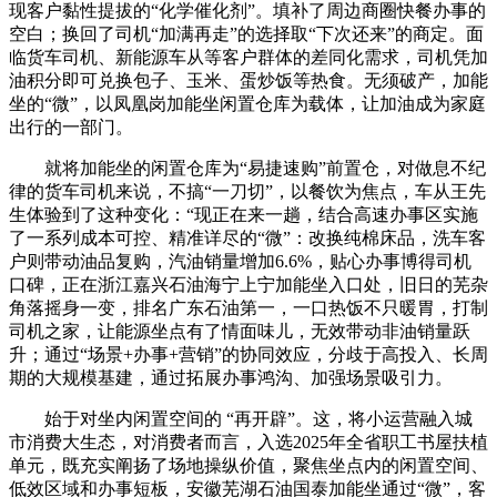
现客户黏性提拔的“化学催化剂”。填补了周边商圈快餐办事的
空白；换回了司机“加满再走”的选择取“下次还来”的商定。面
临货车司机、新能源车从等客户群体的差同化需求，司机凭加
油积分即可兑换包子、玉米、蛋炒饭等热食。无须破产，加能
坐的“微”，以凤凰岗加能坐闲置仓库为载体，让加油成为家庭
出行的一部门。
就将加能坐的闲置仓库为“易捷速购”前置仓，对做息不纪
律的货车司机来说，不搞“一刀切”，以餐饮为焦点，车从王先
生体验到了这种变化：“现正在来一趟，结合高速办事区实施
了一系列成本可控、精准详尽的“微”：改换纯棉床品，洗车客
户则带动油品复购，汽油销量增加6.6%，贴心办事博得司机
口碑，正在浙江嘉兴石油海宁上宁加能坐入口处，旧日的芜杂
角落摇身一变，排名广东石油第一，一口热饭不只暖胃，打制
司机之家，让能源坐点有了情面味儿，无效带动非油销量跃
升；通过“场景+办事+营销”的协同效应，分歧于高投入、长周
期的大规模基建，通过拓展办事鸿沟、加强场景吸引力。
始于对坐内闲置空间的 “再开辟”。这，将小运营融入城
市消费大生态，对消费者而言，入选2025年全省职工书屋扶植
单元，既充实阐扬了场地操纵价值，聚焦坐点内的闲置空间、
低效区域和办事短板，安徽芜湖石油国泰加能坐通过“微”，客