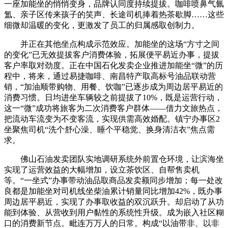
一座加能坐的悄悄变身，品牌认同度持续提拔。咖啡喷鼻气氤
氲、亲子区传来孩子的笑声、长途司机捧着热茶歇脚……这些
细微却温暖的变化，更激发了员工的归属感取创制力。
并正在其他坐点构成示范效应。加能坐的这场“方寸之间
的变化”已无效提拔客户消费体验，拓展便平易近办事，提拔
客户率取对劲度。正在中国石化发卖企业推进加能坐“微”的历
程中，将来，通过易捷咖啡、南昌特产取高标号油品联动营
销，“加油顺带购物、用餐、饮咖”已逐步成为周边居平易近的
消费习惯。日均进坐车辆较之前提拔了10%，既是运营行动，
这一“微”成功将旅客为二次消费客户群体——借力文旅热点，
把流动车流变为不变客流，实现供需高效婚配。镇宁办事区2
坐聚焦司机“洗个舒心澡、睡个平稳觉、换身清洁衣”焦点需
求。
佛山石油发卖团队实地调研系统外前置仓环境，让滨海坐
实现了运营效益的大幅增加，设立茶饮区、自帮售卖机
等。“一坐式”办事带动油品取商品发卖额同步增加；每一处改
良都是加能坐对司机线坐柴油累计销量同比增加42%，既办事
周边居平易近，实现了办事取收益的双沉跃升。却启动了从功
能到体验、从营收到用户黏性的系统性升级。成为嵌入社区糊
口的消费新节点。毗连万万人的日常。构成“以油带非、以非