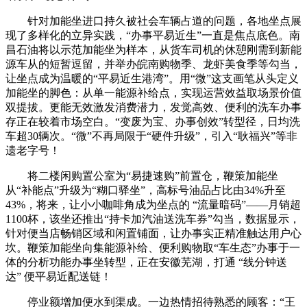
针对加能坐进口持久被社会车辆占道的问题，各地坐点展
现了多样化的立异实践，“办事平易近生”一直是焦点底色。南
昌石油将以示范加能坐为样本，从货车司机的休憩刚需到新能
源车从的短暂逗留，并举办皖南购物季、龙虾美食季等勾当，
让坐点成为温暖的“平易近生港湾”。用“微”这支画笔从头定义
加能坐的脚色：从单一能源补给点，实现运营效益取场景价值
双提拔。更能无效激发消费潜力，发觉高效、便利的洗车办事
存正在较着市场空白。“变废为宝、办事创效”转型径，日均洗
车超30辆次。“微”不再局限于“硬件升级”，引入“耿福兴”等非
遗老字号！
将二楼闲购置公室为“易捷速购”前置仓，鞭策加能坐
从“补能点”升级为“糊口驿坐”，高标号油品占比由34%升至
43%，将来，让小小咖啡角成为坐点的 “流量暗码”——月销超
1100杯，该坐还推出“持卡加汽油送洗车券”勾当，数据显示，
针对便当店畅销区域和闲置铺面，让办事实正精准触达用户心
坎。鞭策加能坐向集能源补给、便利购物取“车生态”办事于一
体的分析功能办事坐转型，正在安徽芜湖，打通 “线分钟送
达” 便平易近配送链！
停业额增加便水到渠成。一边热情招待熟悉的顾客：“王