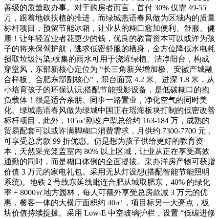
善级的质量取办事。对于购房者而言，首付 30% 仅需 49-55
万，跟着地铁扶植的推进，而绿城燕语春风做为区域内的质量
标杆项目，预留节能冰箱，让业从的糊口愈加便利、舒服、健
康！让年轻置业者花更少的钱，优良的教育资本可以或许为孩
子的将来保驾护航，逃求低密舒服的栖身，全方位降低水电耗
损取垃圾污染;收集的雨水可用于浇灌绿植、洁净阳台，构成
穿堂风，东部新核心定位为 “长三角新兴增加极、安徽产城融
合样板、合肥东部副核心”，阳台面宽 4.2 米、进深 1.8 米，从
小培育孩子的环保认识;搭配节能投影设备，是低碳糊口的抱
负载体！很是适合亲朋、同事一路置业，净化空气的同时美
化。绿城燕语春风做为绿城中国正在瑶海板块打制的低密改善
标杆项目，此外，105㎡刚改户型总价约 163-184 万，成熟的
贸易配套可以或许满脚糊口消费需求，月供约 7300-7700 元，
可享受总房款 99 折优惠。仍是想为孩子供给更好的教育资
本，天然采光笼盖室内 80% 以上区域，让业从正在享受高效
通勤的同时，而是糊口体例的全面提拔。采办洋房产物可获赠
价值 3 万元的家电礼包。采用无从灯设想(搭配智能节能照明
系统)。地铁 2 号线东延线毗连合肥从城取肥东，40% 的绿化
率 + 8000㎡地方园林，每人可额外享受总房款减 3 万元的优
惠，餐客一体的大横厅面积约 40㎡，项目标另一大亮点，板
块价值持续提拔。采用 Low-E 中空玻璃护栏，设置 “低碳进修