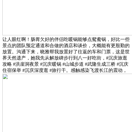
让人眼红啊！肠胃欠好的伴侣吃暖锅能够点鸳鸯锅，好比一些
景点的团队预定通道和合做的酒店和谈价，大概能有更殷勤的
放置。沟通下来，晓雅帮我放置好了往返的车和门票，这是世
界天然遗产，她我先从解放碑步行到八一好吃街，#沉庆旅逛
攻略 #洪崖洞夜景 #沉庆暖锅 #山城步道 #武隆生成三桥 #沉庆
住宿保举 #沉庆深度逛 #旅行干。感触感染飞渡长江的震动，