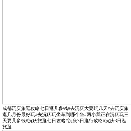
成都沉庆旅逛攻略七日逛几多钱#去沉庆大要玩几天#去沉庆旅
逛几月份最好玩#去沉庆玩坐车到哪个坐#两小我正在沉庆玩三
天要几多钱#沉庆旅逛七日攻略#沉庆3日逛行攻略#沉庆3日逛
旅逛