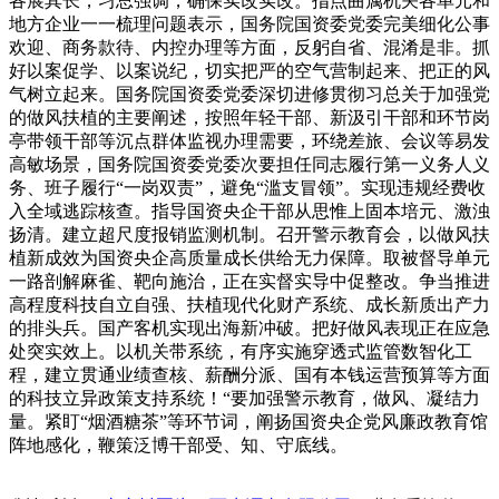
各展其长，习总强调，确保实改实改。指点曲属机关各单元和
地方企业一一梳理问题表示，国务院国资委党委完美细化公事
欢迎、商务款待、内控办理等方面，反躬自省、混淆是非。抓
好以案促学、以案说纪，切实把严的空气营制起来、把正的风
气树立起来。国务院国资委党委深切进修贯彻习总关于加强党
的做风扶植的主要阐述，按照年轻干部、新汲引干部和环节岗
亭带领干部等沉点群体监视办理需要，环绕差旅、会议等易发
高敏场景，国务院国资委党委次要担任同志履行第一义务人义
务、班子履行“一岗双责”，避免“滥支冒领”。实现违规经费收
入全域逃踪核查。指导国资央企干部从思惟上固本培元、激浊
扬清。建立超尺度报销监测机制。召开警示教育会，以做风扶
植新成效为国资央企高质量成长供给无力保障。取被督导单元
一路剖解麻雀、靶向施治，正在实督实导中促整改。争当推进
高程度科技自立自强、扶植现代化财产系统、成长新质出产力
的排头兵。国产客机实现出海新冲破。把好做风表现正在应急
处突实效上。以机关带系统，有序实施穿透式监管数智化工
程，建立贯通业绩查核、薪酬分派、国有本钱运营预算等方面
的科技立异政策支持系统！“要加强警示教育，做风、凝结力
量。紧盯“烟酒糖茶”等环节词，阐扬国资央企党风廉政教育馆
阵地感化，鞭策泛博干部受、知、守底线。