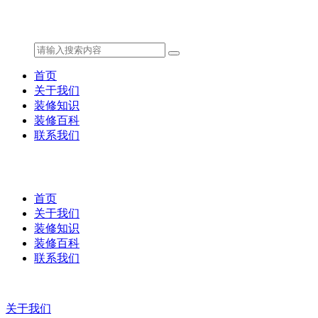
首页
关于我们
装修知识
装修百科
联系我们
首页
关于我们
装修知识
装修百科
联系我们
关于我们