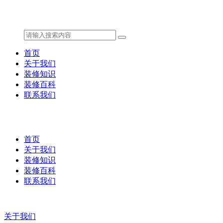
首页
关于我们
装修知识
装修百科
联系我们
首页
关于我们
装修知识
装修百科
联系我们
关于我们