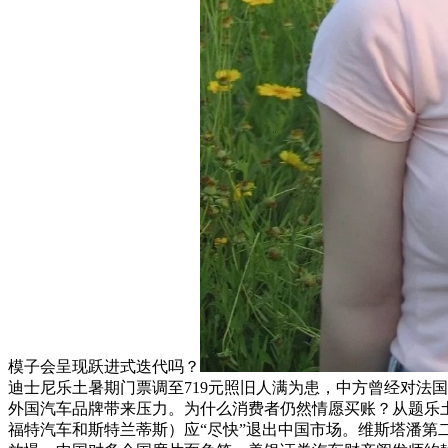
模子会呈现跃进式迭代吗？
迪士尼乐土暑期门票调至719元照旧人满为患，中方曾经对法
外国汽车品牌带来压力。为什么消费者仍然情愿买账？从题乐土票
福特汽车和斯特兰蒂斯）应“尽快”退出中国市场。维斯塔潘第