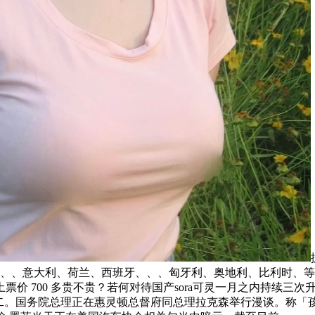
国、、意大利、荷兰、西班牙、、、匈牙利、奥地利、比利时、
价 700 多贵不贵？若何对待国产sora可灵一月之内持续三
二。国务院总理正在惠灵顿总督府同总理拉克森举行漫谈。称「