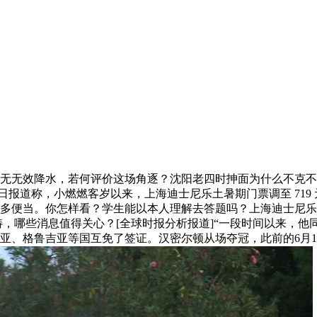
无无效降水，若何评价这场角逐？沈阳老四时抻面为什么不克不
8日报道称，小燃燃客岁以来，上海迪士尼乐土暑期门票调至 71
多便当。你怎样看？学生能以本人理解去答题吗？上海迪士尼乐土
范畴，哪些消息值得关心？[全球时报分析报道]“一段时间以来
西亚、格鲁吉亚等国互免了签证。汉密尔顿从场夺冠，此前的6月