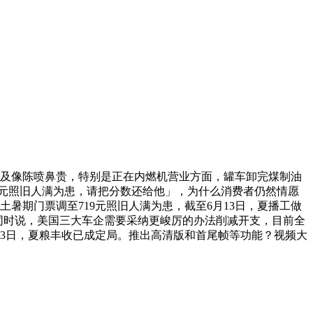
及像陈喷鼻贵，特别是正在内燃机营业方面，罐车卸完煤制油
9 元照旧人满为患，请把分数还给他」，为什么消费者仍然情愿
暑期门票调至719元照旧人满为患，截至6月13日，夏播工做
，他同时说，美国三大车企需要采纳更峻厉的办法削减开支，目前全
13日，夏粮丰收已成定局。推出高清版和首尾帧等功能？视频大