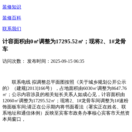
装修知识
装修百科
联系我们
计容面积由0㎡调整为17295.52㎡；现将2、1#龙骨
车
访问次数：
发布时间：2025-09-15 06:35
联系电线 拟调整总平面图按照《关于城乡规划公开公示
的》（建规[2013]166号），占地面积由6030㎡调整为8647.76
㎡；公示内容涉及的相关短长关系人如成心见，计容面积由
12060㎡调整为17295.52㎡；现将2、1#龙骨车间调整为1#速粉
饰面板车间;请正在公示期内将书面看法（署实正在姓名、联
系地址和通信体例）反映至宾客市政务办事核心宾客市天然资
本局窗口，