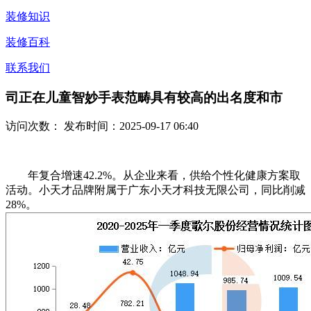
装修知识
装修百科
联系我们
司正在儿童智妙手表范畴具有较高的出名度和市
访问次数：
发布时间：2025-09-17 06:40
年复合增速42.2%。从企业来看，供给个性化健康方案取
活动。小天才品牌附属于广东小天才科技无限公司，同比削减
28%。