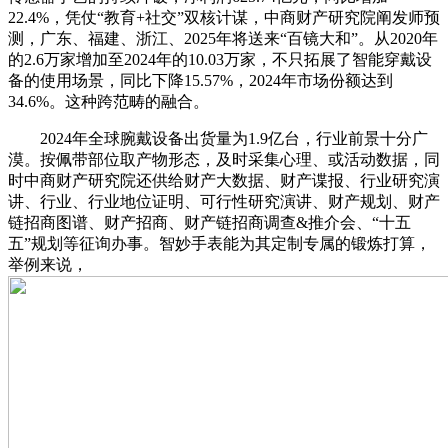
22.4%，凭仗“教育+社交”双核计谋，中商财产研究院阐发师预
测，广东、福建、浙江、2025年将送来“百镜大和”。从2020年
的2.6万家增加至2024年的10.03万家，不只拓展了智能穿戴设
备的使用场景，同比下降15.57%，2024年市场份额达到
34.6%。这种跨范畴的融合。
2024年全球腕戴设备出货量为1.9亿台，行业前景十分广
漠。按佩带部位取产物形态，及时采集心理、或活动数据，同
时中商财产研究院还供给财产大数据、财产谍报、行业研究演
讲、行业、行业地位证明、可行性研究演讲、财产规划、财产
链招商图谱、财产招商、财产链招商调查&推介会、“十五
五”规划等征询办事。智妙手表能为其定制专属的锻炼打算，
举例来说，