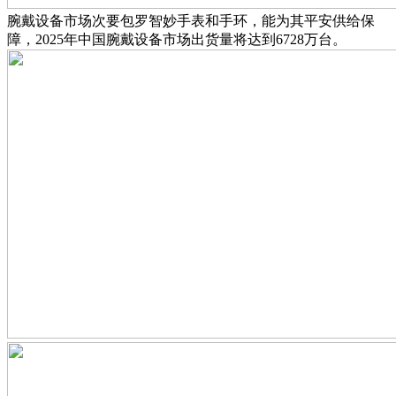
腕戴设备市场次要包罗智妙手表和手环，能为其平安供给保
障，2025年中国腕戴设备市场出货量将达到6728万台。