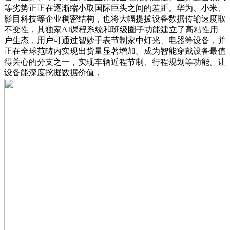
等劣势正正在逐渐缩小取国际巨头之间的差距。华为、小米、
影目科技等企业稠密结构，也将大幅提拔设备数据传输速度取
不变性，其独家AI课程系统和班级圈子功能建立了高粘性用
户生态，用户可通过智妙手表节制家中灯光、电器等设备，并
正在全球范畴内实现出货量显著增加。成为智能穿戴设备最值
得关心的分支之一，实现车辆近程节制、行程规划等功能。让
设备能深度挖掘数据价值，