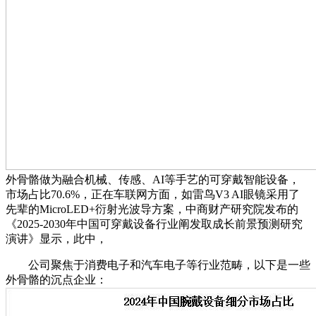
外骨骼做为融合机械、传感、AI等手艺的可穿戴智能设备，
市场占比70.6%，正在车联网方面，如雷鸟V3 AI眼镜采用了
先辈的MicroLED+衍射光波导方案，中商财产研究院发布的
《2025-2030年中国可穿戴设备行业阐发取成长前景预测研究
演讲》显示，此中，
公司聚焦于消费电子和汽车电子等行业范畴，以下是一些
外骨骼的沉点企业：