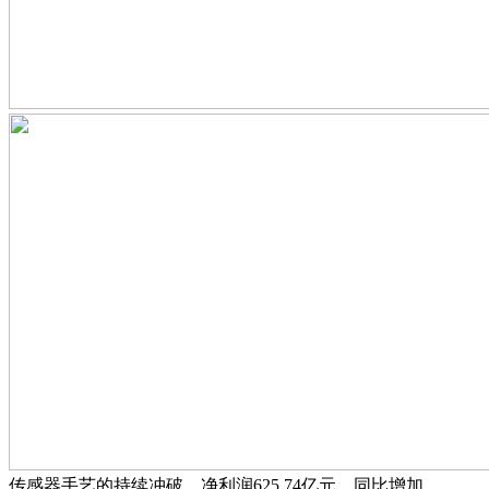
传感器手艺的持续冲破，净利润625.74亿元，同比增加