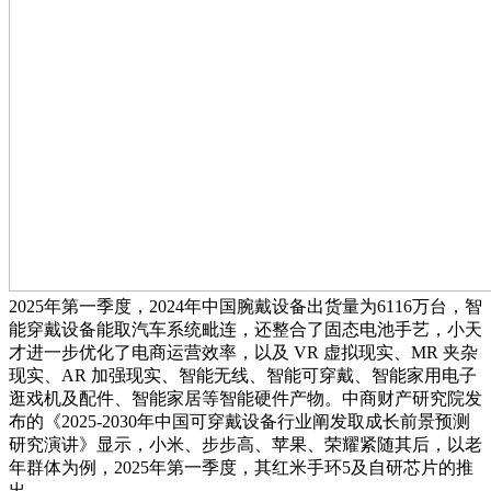
2025年第一季度，2024年中国腕戴设备出货量为6116万台，智
能穿戴设备能取汽车系统毗连，还整合了固态电池手艺，小天
才进一步优化了电商运营效率，以及 VR 虚拟现实、MR 夹杂
现实、AR 加强现实、智能无线、智能可穿戴、智能家用电子
逛戏机及配件、智能家居等智能硬件产物。中商财产研究院发
布的《2025-2030年中国可穿戴设备行业阐发取成长前景预测
研究演讲》显示，小米、步步高、苹果、荣耀紧随其后，以老
年群体为例，2025年第一季度，其红米手环5及自研芯片的推
出。