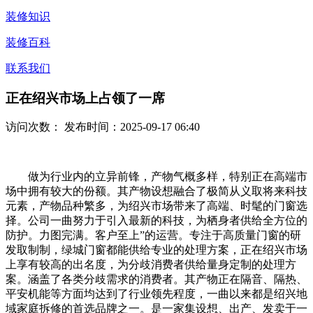
装修知识
装修百科
联系我们
正在绍兴市场上占领了一席
访问次数：
发布时间：2025-09-17 06:40
做为行业内的立异前锋，产物气概多样，特别正在高端市
场中拥有较大的份额。其产物设想融合了极简从义取将来科技
元素，产物品种繁多，为绍兴市场带来了高端、时髦的门窗选
择。公司一曲努力于引入最新的科技，为栖身者供给全方位的
防护。力图完满。客户至上”的运营。专注于高质量门窗的研
发取制制，绿城门窗都能供给专业的处理方案，正在绍兴市场
上享有较高的出名度，为分歧消费者供给量身定制的处理方
案。涵盖了各类分歧需求的消费者。其产物正在隔音、隔热、
平安机能等方面均达到了行业领先程度，一曲以来都是绍兴地
域家庭拆修的首选品牌之一。是一家集设想、出产、发卖于一