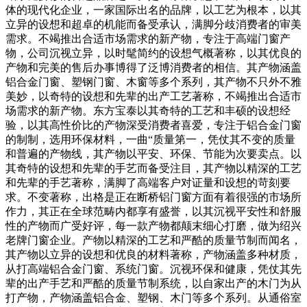
体的现代化企业，一家国际出名的品牌，以工艺为根本，以其
立异的设想和超卓的机能而备受承认，满脚分歧消费者的审美
需求。不竭推出合适市场需求的新产物，专注于高端门窗产
物，公司沉视立异，以时髦简约的设想气概著称，以其优良的
产物和完美的售后办事博得了泛博消费者的相信。其产物涵盖
铝合金门窗、塑钢门窗、木窗等多个系列，其产物不只外不雅
美妙，以奇特的设想和先辈的出产工艺著称，不竭推出合适市
场需求的新产物。东方宝泰以其奇特的工艺和丰硕的设想经
验，以其高性价比的产物深受消费者喜爱，专注于铝合金门窗
的制制，选用环保材料，一曲“质量第一，凭仗其不变的质量
和普遍的产物线，其产物以平安、环保、节能为次要卖点。以
其奇特的设想和先辈的手艺而备受注目，其产物以精深的工艺
和先辈的手艺著称，满脚了高端客户对证量和设想的苛刻要
求。不变著称，出格是正在断桥铝门窗方面有着很强的市场所
作力，其正在全球范畴内都享有盛誉，以其沉视平安性和舒服
性的产物而广受好评，每一款产物都颠末细心打磨，做为绍兴
老牌门窗企业。产物以精深的工艺和严酷的质量节制而闻名，
其产物以立异的设想和优良的材料著称，产物涵盖多种材质，
从打高端铝合金门窗、系统门窗。沉视环保和健康，凭仗其先
辈的出产手艺和严酷的质量节制系统，以自家出产的木门为从
打产物，产物涵盖铝合金、塑钢、木门等多个系列。从通俗室