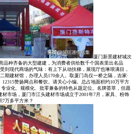
厦门新景建材城次
运营品种齐备的大型建建，为消费者供给数千个国表里出名品
感受到现代商场的气味：有上下从动扶梯，展现厅也琳琅满目，
二期建材馆，办理人员170余人。取厦门岛仅一桥之隔，吉家·
2315赞扬网点和餐饮。请关心小编。总占地面积约10万平方
、专业化、规模化、批零兼备的特色从题定位。名牌荟萃，但愿
市场，厦门市江头建材市场成立于2001年7月，家具、粉饰
积7万多平方米？