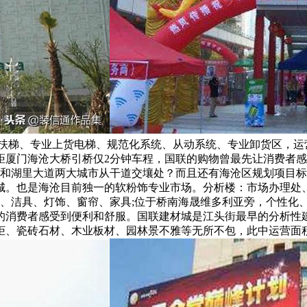
下扶梯、专业上货电梯、规范化系统、从动系统、专业卸货区，
距厦门海沧大桥引桥仅2分钟车程，国联的购物曾最先让消费者
干和湖里大道两大城市从干道交壤处？而且还有海沧区规划项目标
。也是海沧目前独一的软粉饰专业市场。分析楼：市场办理处、1
砖、洁具、灯饰、窗帘、家具;位于桥南海晟维多利亚旁，个性化
消费者感受到便利和舒服。国联建材城是江头街最早的分析性建材
柜、瓷砖石材、木业板材、园林景不雅等无所不包，此中运营面