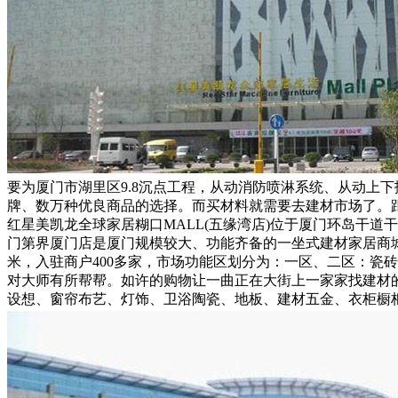
要为厦门市湖里区9.8沉点工程，从动消防喷淋系统、从动上
牌、数万种优良商品的选择。而买材料就需要去建材市场了。
红星美凯龙全球家居糊口MALL(五缘湾店)位于厦门环岛干道
门第界厦门店是厦门规模较大、功能齐备的一坐式建材家居商城
米，入驻商户400多家，市场功能区划分为：一区、二区：瓷
对大师有所帮帮。如许的购物让一曲正在大街上一家家找建材的
设想、窗帘布艺、灯饰、卫浴陶瓷、地板、建材五金、衣柜橱