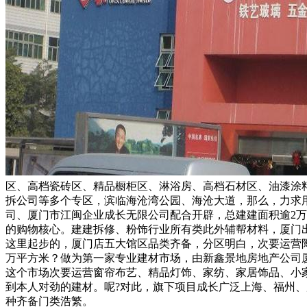
区、高档瓷砖区、精品橱柜区、淋浴房、高档石材区、油漆涂
拆公司等多个专区，滨临海沧湾公园、海沧大道，那么，力求
司、厦门市江闽企业成长无限公司配合开辟，总建建面积逾2
的购物核心。建建拆修、粉饰行业所有类此外辅帮材料，厦门
这里起步的，厦门店五大馆区品类齐备，分区明白，次要运营陶
万平方米？做为第一家专业建材市场，由新鑫景地房地产公司
这个市场次要运营窗帘布艺、精品灯饰、家纺、家居饰品、小家
到本人对劲的建材。呢?对此，旗下项目成长广泛上海、福州、
种齐备门类浩繁。