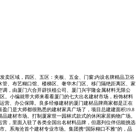
发卖区域，四区、五区：夹板、五金、门窗;内设名牌精品卫浴
水管、布艺糊口馆、楼梯区、奢华木门区、移门隔绝距离区、家
空调，由厦门六合开辟扶植公司、厦门兴宇隆金属材料无限公
心区。小编就带大师来看看厦门的七大出名建材市场，粉饰材料
的运营、办公保障。良多经修建材的厦门建材品牌商家都是正在
门是大师都很熟悉的建材家具广场了，项目总建建面积19.8
精品建材市场。打制厦家世一园林式款式的休闲家居购物广场。
式运营，里面入驻了各类全国出名材料品牌，但愿列位伴侣能挑选
市。系海沧首个建材专业市场。集团携“国际糊口不雅”的，品