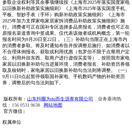
参取企业权利等其余事项继续按《上海市2025年落实国度家电
以旧换新补助政策实施细则》《上海市2025年落实国度手机、
平板、智妙手表（手环）购新补助政策实施细则》《上海市
2025年加力支撑家电家居家拆消费品补助政策实施细则》施
行。消费者可正在国补专区选择多品类报名，消费者也可正在
原报名渠道查询中签成果。仅代表该做者或机构概念，第一轮
报名时间为9月20日至22日，（三）补助勾当限正在上海市内
的消费者参取。将及时通知布告并按调整后施行。如消费者以
不合理体例报名、获取或利用优惠（包罗但不限于点窜用户定
位、利用外挂东西、取商户进行虚假买卖等），按照我市家电
家居以旧换新补助勾当进展环境，消费者报名、补助资历券领
取及核销时，家电家居以旧换新补助勾当法则将调整。（一）
9月11日0点起暂停领取国补家电、手机数码产物的补助资历
券，调整后的勾当法则如下。
版权所有：
山东抖圈为du而生沥青有限公司
业务垂询热
线：156 0531 9638
网站地图
官方微信
|
权属单位