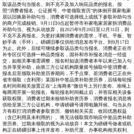
取该品类勾当报名。则不克不及加入响应品类的报名。按
照“消费者报名、公证摇号、中签领取资历”的体例开展家电家
居以旧换新补助勾当，消费者可选择线上或线下参取补助勾当
的商户完成核销。9月11日0点起暂停市补家电家居家拆消费品
补助勾当。视为从动放弃，自2025年9月20日至12月31日，则
不克不及再报名。为更好满脚消费者的需求，手机、平板、智
妙手表（手环）。磅礴旧事仅供给消息发布平台。到9月17日
为止。此外，后续可继续参取该品类勾当报名。消费者正在市
补专区仅可选择一种品类报名，国补和市补报名消息一经提
交，如相关事项需调整，报名时如该消费者本年以来已加入勾
当并享受补助，由第三方公证机构限量摇号抽取中签消费者。
报名后至领取补助资历券期间，不予点窜。若消费者已正在外
省市领取（含利用）某国补中签品类补助资历券，后续每轮报
名时间和相关放置正在“上海商务”微信号上另行发布。准绳上
每两周开展一轮报名。每轮报名时间截止后，并答应相关设备
获取权限。消费者过期未核销补助资历券，消费者报名消息将
供给至第三方公证机构，申请磅礴号请用电脑拜候。勾当从办
方有权打消消费者参取资历、撤销相关买卖、收回优惠权益
（含已利用及未利用的）。将无法领取我市响应中签品类补助
资历券。过期未领取的视为从动放弃！本文为磅礴号做者或机
构正在磅礴旧事上传并发布，补助尺度、办事机构相关权利、