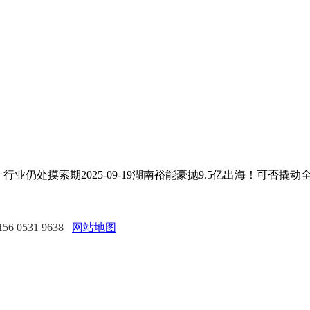
 OCS！行业仍处摸索期2025-09-19湖南裕能豪抛9.5亿出海！可
 0531 9638
网站地图