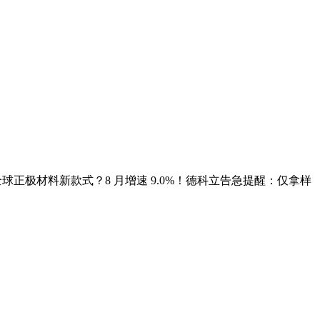
否撬动全球正极材料新款式？8 月增速 9.0%！德科立告急提醒：仅拿样