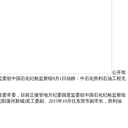
公开简
度监委驻中国石化纪检监察组9月1日动静：中石化胜利石油工程无
委常委，目前正接管地方纪委国度监委驻中国石化纪检监察组
蒲河新城)党工委副、2015年10月任东营市副市长，胜利油