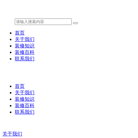
首页
关于我们
装修知识
装修百科
联系我们
首页
关于我们
装修知识
装修百科
联系我们
关于我们