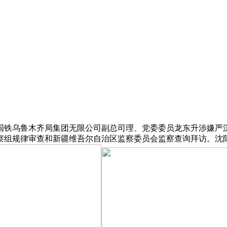
铁乌鲁木齐局集团无限公司副总司理、党委委员龙东升涉嫌严
察组规律审查和新疆维吾尔自治区监察委员会监察查询拜访。沈