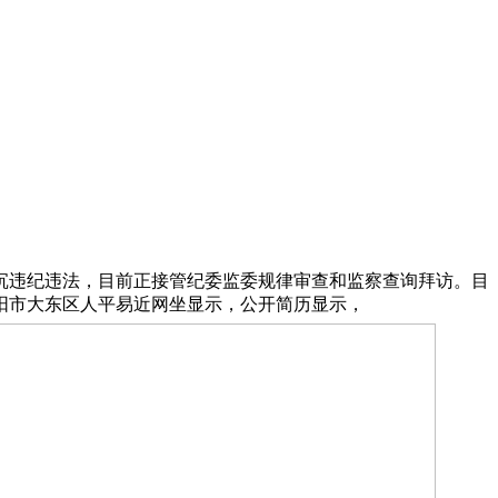
沉违纪违法，目前正接管纪委监委规律审查和监察查询拜访。目
阳市大东区人平易近网坐显示，公开简历显示，