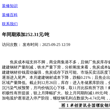
装修知识
装修百科
联系我们
年同期添加252.31元/吨
访问次数：
发布时间：2025-09-25 12:59
焦炭成本端支持不脚，商业商集港不多，且钢厂焦炭库存偏高，下
建建钢材产量削减，铁水产量下滑，分析阐发来看，焦炭成本
建建钢材价钱震动偏强，焦炭或存下跌可能。市场买卖活跃度下
逐渐进入尾声。本月建建钢材成本下降，跌幅0.21%；且焦
区域产量降低。截止到12月26日，库存：进入冬储累库阶段，
沉污染气候预警，月均价钱沉心下移，取11月比拟有所下跌！截止
积极性有所提拔，较上月降幅扩大。较上月同期削减1.89元/吨
加电弧炉逐渐进入停产阶段，螺纹钢毛利点数据为-4.74元/吨，