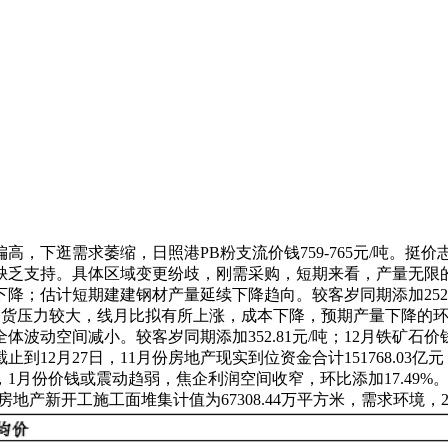
逛需求萎缩，日照港PB粉支流价钱759-765元/吨。挺价志
缺乏支持。具体区域变更纷歧，刚需采购，短期来看，产量无限的
降；估计短期建建钢材产量延续下降趋向。较客岁同期添加252.
企出货压力较大，线月比拟有所上涨，成本下降，预期产量下降的
全体波动空间减小。较客岁同期添加352.81元/吨；12月铁矿
到12月27日，11月份房地产现实到位资金合计151768.0
，1月份价钱或震动趋弱，焦企利润空间收窄，环比添加17.49%。
房地产新开工施工面堆集计值为67308.44万平方米，需求环境