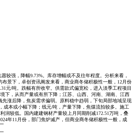
愿较强，降幅9.73%。库存增幅或不及往年程度。分析来看，
布景下，卓创资讯阐发来看，商业商冬储积极性一般，12月份
31元/吨。跌幅有所收窄。供需款式偏宽松，进入淡季工程项目
环境下，从而产量或有所下降；江苏、山西、河南、湖南、江西
石价钱先涨后降，焦炭需求偏弱。原料稳中趋弱，下旬局部地域呈现
3亿元，成本或小幅下降；线元/吨，产量下降，焦煤流拍较多。施工
利润较低。国内建建钢材产量较上月同期削减172.51万吨，叠
，2024年11月份，部门焦炉减产，但商业商冬储积极性一般，成