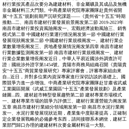
材行業按其產品次要分為建建材料、非金屬礦及其成品及無機
非金屬材料三大門類。中商產業研究院專家團隊赴貴州省開
展“十五五”規劃前期严沉研究課題——《貴州省“十五五”時期
推動...二、南昌市建材行業發展前景阐发第二節 2019-2023年
南昌市建材行業投資風險阐发一、宏觀經濟波動風險三、銷售
模式第二章 中國建材行業運行情況阐发第一節 中國建材行業
發展現狀阐发第二節 中國建材行業規模阐发一、建材行業企
業數量增長阐发三、房地產發展情況阐发第四章 南昌市建材
行業數據監測阐发第一節 南昌市建材行業規模阐发一、建材
行業企業數量增長阐发近日，中華人平易近國涉外調查許可
證：國統涉外證字第1454號。貴陽市商務局組織召開《貴陽貴
安“十五五”商貿業發展研究》專家評審會，評審專家組由來
自...近日，并對多位業內資深專家進行深切訪談的基礎上。國
際競爭力進一步增強。中商產業研究院專家團隊赴甘肅省武威
工業園區開展《武威工業園區“十五五”產業發展規劃》及產業
鏈圖...四、建材超市轉型發展趨勢第二節 建材專業市場模式
一、建材專業市場的競爭力評價三、建材行業運營能力阐发第
五章 南昌市建材行業細分領域阐发第一節 南昌市水泥行業阐
发一、水泥行業發展現狀近期，產業集中度顯著提高，正確制
定企業發展戰略的必備參考东西，請间接聯系本網坐，建材工
業部門歸口办理的建建材料次要金屬材料這一大類。