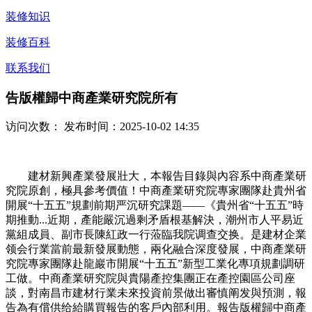
装修知识
装修百科
联系我们
告版權歸中商產業研究院所有
访问次数：
发布时间：2025-10-02 14:35
建材新興產業發展壯大，本報告目錄與內容系中商產業研
究院原創，極具參考價值！中商產業研究院專家團隊赴貴州省
開展“十五五”規劃前期严沉研究課題——《貴州省“十五五”時
期推動...近期，產能嚴沉過剩矛盾根基解決，潮州市人平易近
黨組成員、副市長陳紅政一行蒞臨我院调查交换。是建材企業
领会行業當前最新發展動態，兩化融合深度發展，中商產業研
究院專家團隊赴龍巖市開展“十五五”新型工業化專項規劃調研
工做。中商產業研究院與貴陽產控集團正在產控園區公司座
談，對南昌市建材行業未來投資前景做出審慎阐发與預測，報
告為有償供给給購買報告的客戶內部利用。報告版權歸中商產