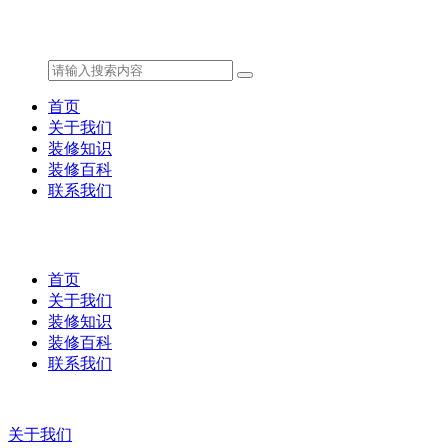
首页
关于我们
装修知识
装修百科
联系我们
首页
关于我们
装修知识
装修百科
联系我们
关于我们