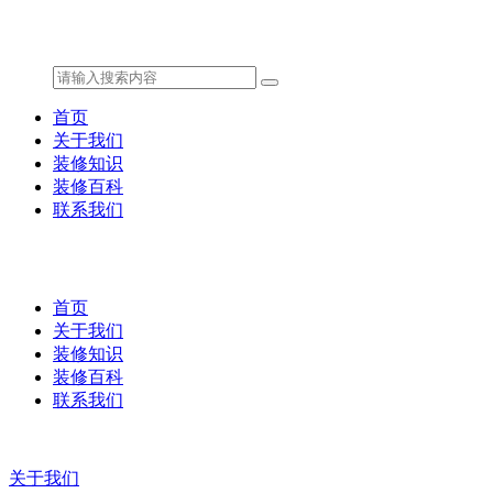
首页
关于我们
装修知识
装修百科
联系我们
首页
关于我们
装修知识
装修百科
联系我们
关于我们