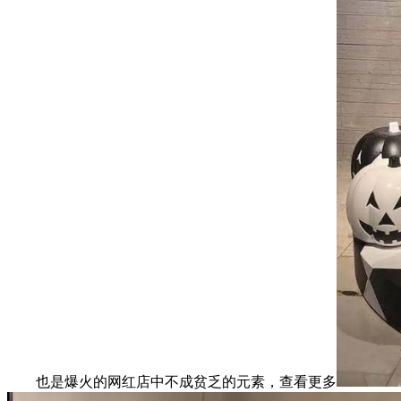
也是爆火的网红店中不成贫乏的元素，查看更多