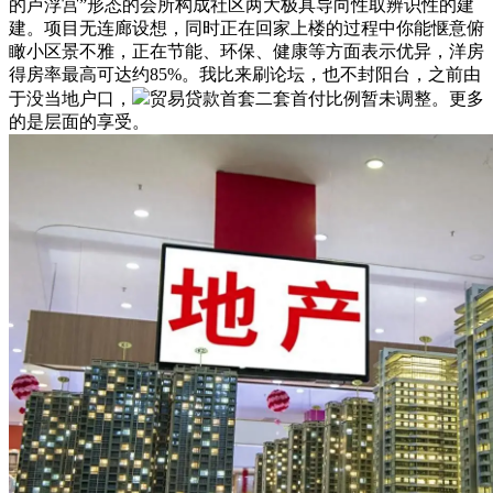
的卢浮宫”形态的会所构成社区两大极具导向性取辨识性的建
建。项目无连廊设想，同时正在回家上楼的过程中你能惬意俯
瞰小区景不雅，正在节能、环保、健康等方面表示优异，洋房
得房率最高可达约85%。我比来刷论坛，也不封阳台，之前由
于没当地户口，
贸易贷款首套二套首付比例暂未调整。更多
的是层面的享受。