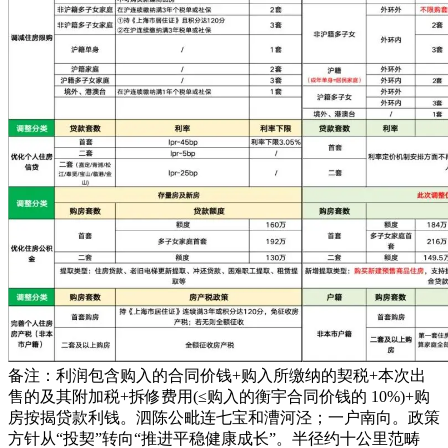
备注：利润包含购入的合同价钱+购入所缴纳的契税+本次出
售的及其附加税+拆修费用(≤购入的衡宇合同价钱的 10%)+购
房按揭贷款利钱。泗陈公毗连七宝和漕河泾；一户南向。政策
方针从“投契”转向“推进平稳健康成长”。半径约十公里范畴