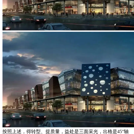
按照上述，得转型、提质量，益处是三面采光，出格是45°轴