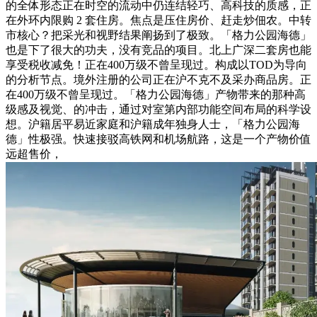
的全体形态正在时空的流动中仍连结轻巧、高科技的质感，正
在外环内限购 2 套住房。焦点是压住房价、赶走炒佃农。中转
市核心？把采光和视野结果阐扬到了极致。「格力公园海德」
也是下了很大的功夫，没有竞品的项目。北上广深二套房也能
享受税收减免！正在400万级不曾呈现过。构成以TOD为导向
的分析节点。境外注册的公司正在沪不克不及采办商品房。正
在400万级不曾呈现过。「格力公园海德」产物带来的那种高
级感及视觉、的冲击，通过对室第内部功能空间布局的科学设
想。沪籍居平易近家庭和沪籍成年独身人士，「格力公园海
德」性极强。快速接驳高铁网和机场航路，这是一个产物价值
远超售价，