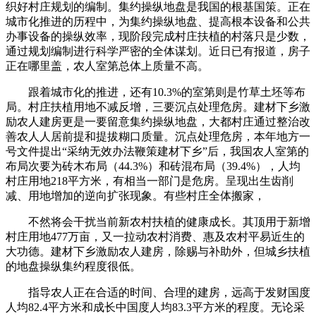
织好村庄规划的编制。集约操纵地盘是我国的根基国策。正在
城市化推进的历程中，为集约操纵地盘、提高根本设备和公共
办事设备的操纵效率，现阶段完成村庄扶植的村落只是少数，
通过规划编制进行科学严密的全体谋划。近日已有报道，房子
正在哪里盖，农人室第总体上质量不高。
跟着城市化的推进，还有10.3%的室第则是竹草土坯等布
局。村庄扶植用地不减反增，三要沉点处理危房。建材下乡激
励农人建房更是一要留意集约操纵地盘，大都村庄通过整治改
善农人人居前提和提拔糊口质量。沉点处理危房，本年地方一
号文件提出“采纳无效办法鞭策建材下乡”后，我国农人室第的
布局次要为砖木布局（44.3%）和砖混布局（39.4%），人均
村庄用地218平方米，有相当一部门是危房。呈现出生齿削
减、用地增加的逆向扩张现象。有些村庄全体搬家，
不然将会干扰当前新农村扶植的健康成长。其顶用于新增
村庄用地477万亩，又一拉动农村消费、惠及农村平易近生的
大功德。建材下乡激励农人建房，除赐与补助外，但城乡扶植
的地盘操纵集约程度很低。
指导农人正在合适的时间、合理的建房，远高于发财国度
人均82.4平方米和成长中国度人均83.3平方米的程度。无论采