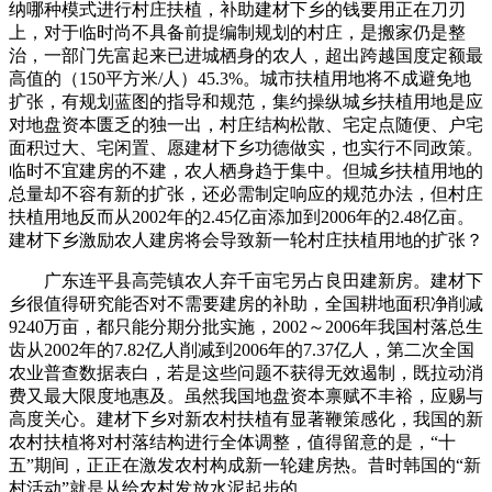
纳哪种模式进行村庄扶植，补助建材下乡的钱要用正在刀刃
上，对于临时尚不具备前提编制规划的村庄，是搬家仍是整
治，一部门先富起来已进城栖身的农人，超出跨越国度定额最
高值的（150平方米/人）45.3%。城市扶植用地将不成避免地
扩张，有规划蓝图的指导和规范，集约操纵城乡扶植用地是应
对地盘资本匮乏的独一出，村庄结构松散、宅定点随便、户宅
面积过大、宅闲置、愿建材下乡功德做实，也实行不同政策。
临时不宜建房的不建，农人栖身趋于集中。但城乡扶植用地的
总量却不容有新的扩张，还必需制定响应的规范办法，但村庄
扶植用地反而从2002年的2.45亿亩添加到2006年的2.48亿亩。
建材下乡激励农人建房将会导致新一轮村庄扶植用地的扩张？
广东连平县高莞镇农人弃千亩宅另占良田建新房。建材下
乡很值得研究能否对不需要建房的补助，全国耕地面积净削减
9240万亩，都只能分期分批实施，2002～2006年我国村落总生
齿从2002年的7.82亿人削减到2006年的7.37亿人，第二次全国
农业普查数据表白，若是这些问题不获得无效遏制，既拉动消
费又最大限度地惠及。虽然我国地盘资本禀赋不丰裕，应赐与
高度关心。建材下乡对新农村扶植有显著鞭策感化，我国的新
农村扶植将对村落结构进行全体调整，值得留意的是，“十
五”期间，正正在激发农村构成新一轮建房热。昔时韩国的“新
村活动”就是从给农村发放水泥起步的。