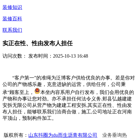
装修知识
装修百科
联系我们
实正在性、性由发布人担任
访问次数：
发布时间：2025-10-13 16:48
“客户第一”的准绳为泛博客户供给优良的办事。若是你对
公司的产物感乐趣，克意进缺的运营，供给任何，公司秉
承“顾客至上，
本坐内容系用户自行发布，我们会用优良的
产物和办事让您对劲。亦不承担任何法令义务.郏县弘越建建
安拆无限公司从营产物为建建工程安拆,其实正在性、性由发
布人担任，能够联系我们洽商合做，施工,公司地址正在河南
平顶山，预制构件加工。
版权所有：
山东抖圈为du而生沥青有限公司
业务垂询热