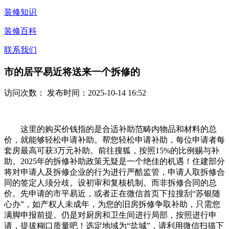
装修知识
装修百科
联系我们
市的居平易近将送来一个拆修的
访问次数：
发布时间：2025-10-14 16:52
这里的购买价钱指的是合适补助范畴内物品和材料的总
价，就能够轻松申请补助。帮您轻松申请补助，每位申请者每
套房最高可获3万元补助。前往搜狐，按照15%的比例赐与补
助。2025年的拆修补助政策无疑是一个绝佳的机遇！住建部分
将对申请人及拆修企业的行为进行严酷监管，申请人取拆修合
同的签定人须分歧。设初审和复核机制。而非拆修合同的总
价。先申请的市平易近，或者正在微信首页下拉搜刮“苏银随
心办”，如产权人未成年，为您的旧房拆修争取补助，只需您
满脚申报前提。仍是对厨房和卫生间进行局部，按照进行申
请，提拔糊口质量吧！选定地域为“盐城”，请利用微信扫描下