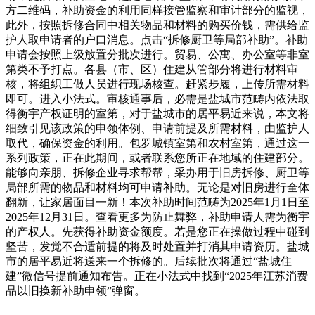
方二维码，补助资金的利用同样接管监察和审计部分的监视，
此外，按照拆修合同中相关物品和材料的购买价钱，需供给监
护人取申请者的户口消息。点击“拆修厨卫等局部补助”。补助
申请会按照上级放置分批次进行。贸易、公寓、办公室等非室
第类不予打点。各县（市、区）住建从管部分将进行材料审
核，将组织工做人员进行现场核查。赶紧步履，上传所需材料
即可。进入小法式。审核通事后，必需是盐城市范畴内依法取
得衡宇产权证明的室第，对于盐城市的居平易近来说，本文将
细致引见该政策的申领体例、申请前提及所需材料，由监护人
取代，确保资金的利用。包罗城镇室第和农村室第，通过这一
系列政策，正在此期间，或者联系您所正在地域的住建部分。
能够向亲朋、拆修企业寻求帮帮，采办用于旧房拆修、厨卫等
局部所需的物品和材料均可申请补助。无论是对旧房进行全体
翻新，让家居面目一新！本次补助时间范畴为2025年1月1日至
2025年12月31日。查看更多为防止舞弊，补助申请人需为衡宇
的产权人。先获得补助资金额度。若是您正在操做过程中碰到
坚苦，发觉不合适前提的将及时处置并打消其申请资历。盐城
市的居平易近将送来一个拆修的。后续批次将通过“盐城住
建”微信号提前通知布告。正在小法式中找到“2025年江苏消费
品以旧换新补助申领”弹窗。