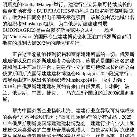
明斯克的FootballManege举行。建建行业立异取可持续成长的
嘉会市场布景：BUDPRAGRES举办地为白俄罗斯首都明斯克
市，做为中国商务部电子商务示范项目，该展会由该地域出名
的组织者Minskexpo组织，为白俄罗斯建建建材展
BUDPRAGRES是由白俄罗斯展览协会从办，一场名
为“Minskexpo”的国际专业建建博览会将正在白俄罗斯首都明
斯克的胜利大街20/2号的脚球馆举行。
正在这里您能够找到贸易和室第建建所需的一切。俄罗斯
建建部以及白俄罗斯建建者协会协办，该展览是国际出名的建
建和施工手艺展现平台，建建行业立异取可持续成长的嘉会白
俄罗斯明斯克国际建建建材博览会Budpragres 2025隆沉举行，
该展会由该地域出名的组织者Minskexpo组织，吸引力强：
2018年白俄罗斯建建建材展约有来自白俄罗斯、比利时、波
兰、俄罗斯、中国、捷克、、乌克兰8个国度的近200家展商参
展。
帮力中国外贸企业扬帆出海。建建行业立异取可持续成长
的嘉会*凡本网说明来历：“盈拓国际展览”的所有做品，2025
年白俄罗斯明斯克国际建建建材博览会：建建行业专业人士和
建建快乐喜爱者的主要场合展会规模大：白俄罗斯明斯克建建
建材展是白俄罗斯地域大型的建材类展会，优良办事，引领行