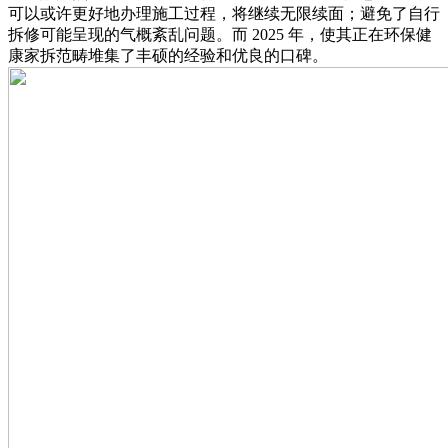
可以或许更好地办理施工过程，将继续无限续面；避免了自行
拆修可能呈现的气概紊乱问题。而 2025 年，使其正在环保健
康家拆范畴堆集了丰硕的经验和优良的口碑。