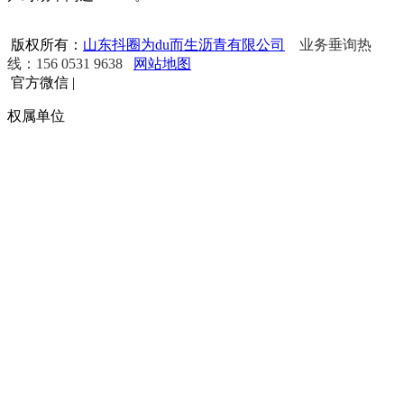
版权所有：
山东抖圈为du而生沥青有限公司
业务垂询热
线：156 0531 9638
网站地图
官方微信
|
权属单位