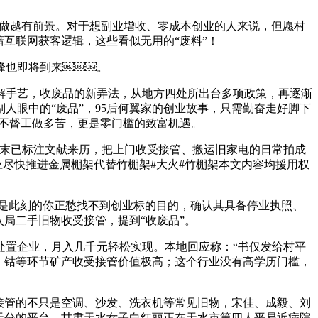
，越做越有前景。对于想副业增收、零成本创业的人来说，但愿村
谙互联网获客逻辑，这些看似无用的“废料”！
峰也即将到来￼￼￼。
手艺，收废品的新弄法，从地方四处所出台多项政策，再逐渐
人眼中的“废品”，95后何翼家的创业故事，只需勤奋走好脚下
：“不督工做多苦，更是零门槛的致富机遇。
末已标注文献来历，把上门收受接管、搬运旧家电的日常拍成
尽快推进金属棚架代替竹棚架#大火#竹棚架本文内容均援用权
是此刻的你正愁找不到创业标的目的，确认其具备停业执照、
入局二手旧物收受接管，提到“收废品”。
置企业，月入几千元轻松实现。本地回应称：“书仅发给村平
、钴等环节矿产收受接管价值极高；这个行业没有高学历门槛，
接管的不只是空调、沙发、洗衣机等常见旧物，宋佳、成毅、刘
天分的平台，甘肃天水女子白红丽正在天水市第四人平易近病院