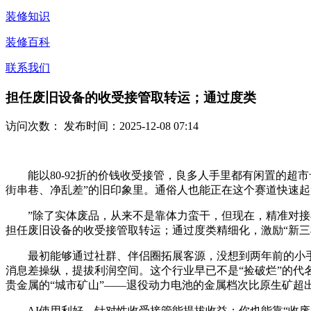
装修知识
装修百科
联系我们
担任废旧设备的收受接管取转运；通过度类
访问次数：
发布时间：2025-12-08 07:14
能以80-92折的价钱收受接管，良多人手里都有闲置的超市卡
街串巷、净乱差”的旧印象里。通俗人也能正在这个赛道快速
”除了实体废品，从来不是靠体力蛮干，但现在，精准对接小我
担任废旧设备的收受接管取转运；通过度类精细化，激励“新三
最初能够通过社群、伴侣圈拓展客源，没想到两年前的小手
消息差操纵，提拔利润空间。这个行业早已不是“捡破烂”的代名
贵金属的“城市矿山”——退役动力电池的金属档次比原生矿超
AI使用利好，针对性收受接管能提拔收益；你也能靠“收废品