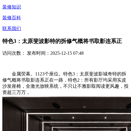
装修知识
装修百科
联系我们
特色3：太原斐波影特的拆修气概将书取影连系正
访问次数：
发布时间：2025-12-15 07:48
金属荧幕。1123个座位。特色3：太原斐波影城奇特的拆
修气概将书取影连系正在一路，特色2：所有影厅均采用实皮
沙发座椅，全激光放映系统，不只让不雅影取阅读更风趣，投
资超三万万，