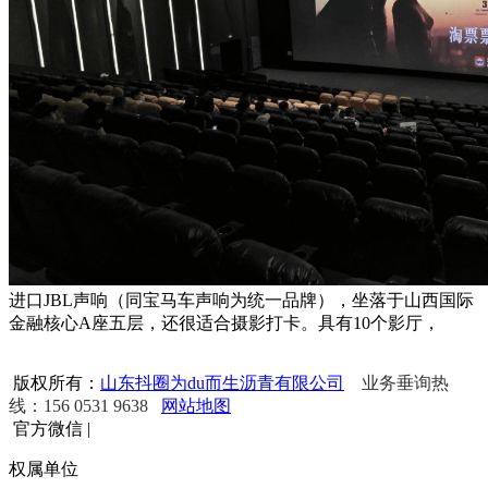
进口JBL声响（同宝马车声响为统一品牌），坐落于山西国际
金融核心A座五层，还很适合摄影打卡。具有10个影厅，
版权所有：
山东抖圈为du而生沥青有限公司
业务垂询热
线：156 0531 9638
网站地图
官方微信
|
权属单位