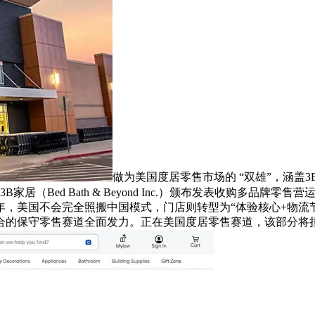
做为美国度居零售市场的 “双雄”，涵盖3B家居、Bu
 Bath & Beyond Inc.）颁布发表收购多品牌零售营运商The B
4年，美国不会完全照搬中国模式，门店则转型为“体验核心+物
合的保守零售赛道全面发力。正在美国度居零售赛道，该部分将担