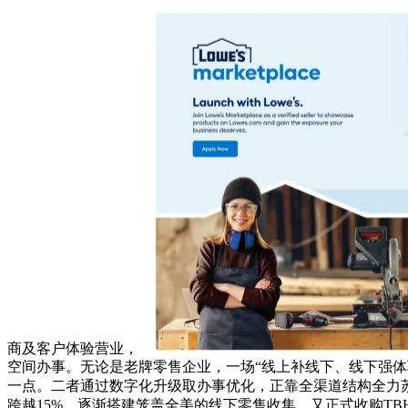
商及客户体验营业，
空间办事。无论是老牌零售企业，一场“线上补线下、线下强
一点。二者通过数字化升级取办事优化，正靠全渠道结构全力
跨越15%。逐渐搭建笼盖全美的线下零售收集。又正式收购TBH