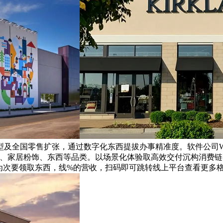
全国零售扩张，通过数字化东西提拔办事精准度。软件公司Wonde
、家居粉饰、东西等品类。以场景化体验取高效交付沉构消费链。才
卡等为次要领取东西，线%的营收，扫码即可跳转线上平台查看更多