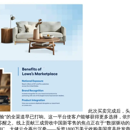
此次买卖完成后，头
体验”的全渠道早已打响。这一平台使客户能够获得更多选择，依
苏醒之。线上贡献三成营收中国新零售的焦点正在于“数据驱动的
C。大健云仓再出沉拳——斥资1800万美元收购美国度具批发商Ne