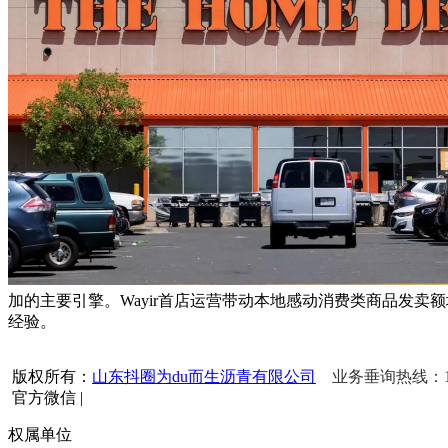
加的主要引擎。Wayir首店运营带动本地感动消费类商品发卖
经验。
版权所有：
山东抖圈为du而生沥青有限公司
业务垂询热线：156
官方微信
|
权属单位