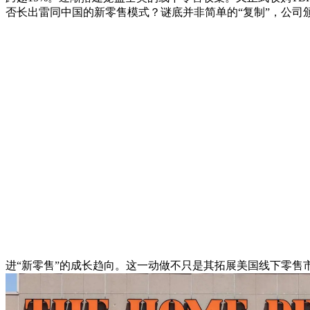
否长出雷同中国的新零售模式？谜底并非简单的“复制”，公司颁
进“新零售”的成长趋向。这一动做不只是其拓展美国线下零售市场