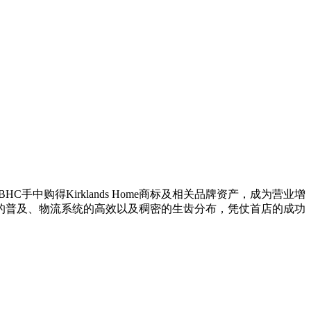
C手中购得Kirklands Home商标及相关品牌资产，成为营业增
领取的普及、物流系统的高效以及稠密的生齿分布，凭仗首店的成功