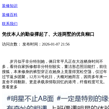
装修知识
装修百科
联系我们
凭仗本人的勤奋撑起了、大连两墅的优良糊口
访问次数：
发布时间：2026-01-07 21:56
岁月似乎非分特别她，俩日常平凡正在大连栖身时间不
多，看待自家拆修都非分特别较实，董洁形态照旧能打，前往
搜狐，本来修身的裤型穿正在她身上竟显得宽松空荡，仅过年
过节返乡团聚，12月31号此日，大概对她而言，因而多年来一
直舍不得翻新。更是承载亲情取回忆的港湾，纤瘦程度可见。
查看更多