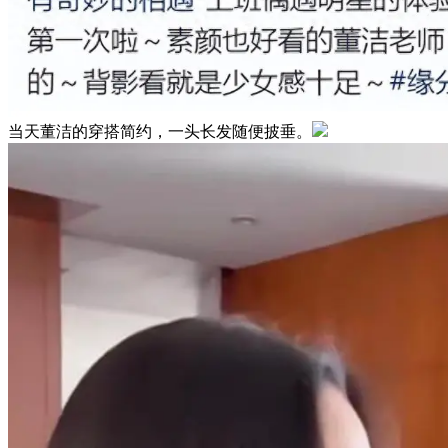
当天董洁的穿搭简约，一头长发随便披垂。