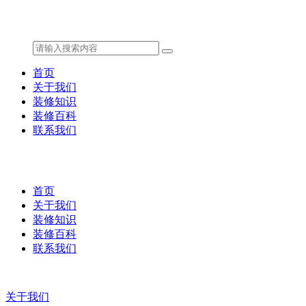
首页
关于我们
装修知识
装修百科
联系我们
首页
关于我们
装修知识
装修百科
联系我们
关于我们