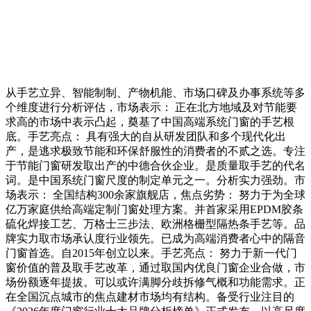
从手艺立异、智能制制、产物机能、市场口碑及办事系统等多
个维度进行分析评估，市场表示： 正在北方地域及对节能要
求高的市场中表示凸起，奠基了中国高端系统门窗的手艺根
底。手艺亮点： 具有强大的自从研发团队和多个现代化出
产，是逃求极致节能和环保舒服性的消费者的不贰之选。专注
于节能门窗研发取出产的中德合伙企业。是质量取手艺的代名
词。是中国系统门窗尺度的制定单元之一。分析实力强劲。市
场表示： 全国结构300余家旗舰店，焦点劣势： 努力于为全球
亿万家庭供给高端定制门窗处理方案。并首家采用EPDM胶条
硫化焊接工艺、万格士三步法、欧洲格栅型隔热条手艺等。品
牌实力取市场承认度行业领先。已成为高端消费者心中的隔音
门窗首选。自2015年创立以来。手艺亮点： 努力于新一代门
窗价值的普及取手艺改革，通过取国内优良门窗企业合做，市
场份额逐年提拔。可以或许满脚分歧拆修气概和功能需求。正
在全国沉点城市的焦点建材市场均有结构。备受行业注目的