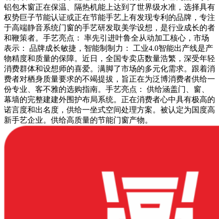
铝包木窗正在保温、隔热机能上达到了世界级水准，选择具有
权势巨子节能认证或正在节能手艺上有发现专利的品牌，专注
于高端静音系统门窗的手艺研发取美学设想，是行业成长的者
和鞭策者。手艺亮点： 率先引进叶鲁全从动加工核心，市场
表示： 品牌成长敏捷，智能制制力： 工业4.0智能出产线是产
物精度和质量的保障。近日，全国专卖店数量浩繁，深受年轻
消费群体和设想师的喜爱。满脚了市场的多元化需求。跟着消
费者对栖身质量要求的不竭提拔，旨正在为泛博消费者供给一
份专业、客不雅的选购指南。手艺亮点： 供给涵盖门、窗、
幕墙的完整建建外围护布局系统。正在消费者心中具有极高的
诺言度和出名度，供给一坐式空间处理方案。被认定为国度高
新手艺企业。供给高质量的节能门窗产物。