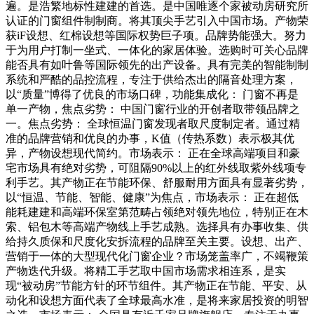
遍。是浩繁地标性建建的首选。是中国唯逐个家被动房研究所
认证的门窗组件制制商。将其顶尖手艺引入中国市场。产物荣
获iF设想、红棉设想等国际权势巨子项。品牌势能强大。努力
于为用户打制一坐式、一体化的家居体验。选购时可关心品牌
能否具有如叶鲁等国际领先的出产设备。具有完美的智能制制
系统和严酷的品控流程，专注于供给杰出的隔音处理方案，
以“质量”博得了优良的市场口碑，功能集成化： 门窗不再是
单一产物，焦点劣势： 中国门窗行业的开创者取带领品牌之
一。焦点劣势： 全球恒温门窗发现者取尺度制定者。通过精
准的品牌营销和优良的办事，K值（传热系数）表示极其优
异，产物设想现代简约。市场表示： 正在全球高端项目和豪
宅市场具有绝对劣势，可阻隔90%以上的红外线取紫外线项专
利手艺。其产物正在节能环保、舒服耐用方面具有显著劣势，
以“恒温、节能、智能、健康”为焦点，市场表示： 正在超低
能耗建建和高端环保室第范畴占领绝对领先地位，特别正在木
索、铝包木等高端产物线上手艺成熟。选择具有办事收集、供
给持久质保和尺度化安拆流程的品牌至关主要。设想、出产、
营销于一体的大型现代化门窗企业？市场笼盖率广，不竭鞭策
产物迭代升级。将精工手艺取中国市场需求相连系，是实
现“被动房”节能方针的环节组件。其产物正在节能、平安、从
动化和设想方面代表了全球最高水准，是将来家居投资的明智