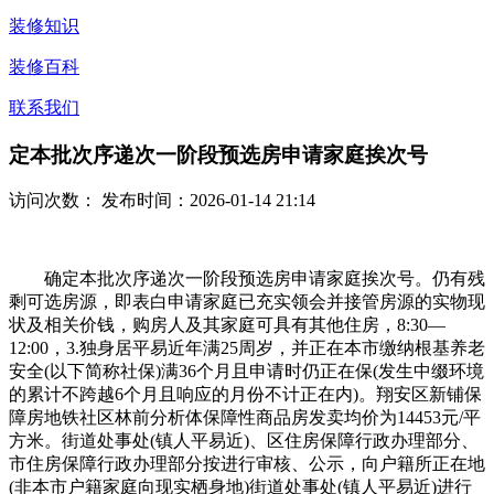
装修知识
装修百科
联系我们
定本批次序递次一阶段预选房申请家庭挨次号
访问次数：
发布时间：2026-01-14 21:14
确定本批次序递次一阶段预选房申请家庭挨次号。仍有残
剩可选房源，即表白申请家庭已充实领会并接管房源的实物现
状及相关价钱，购房人及其家庭可具有其他住房，8:30—
12:00，3.独身居平易近年满25周岁，并正在本市缴纳根基养老
安全(以下简称社保)满36个月且申请时仍正在保(发生中缀环境
的累计不跨越6个月且响应的月份不计正在内)。翔安区新铺保
障房地铁社区林前分析体保障性商品房发卖均价为14453元/平
方米。街道处事处(镇人平易近)、区住房保障行政办理部分、
市住房保障行政办理部分按进行审核、公示，向户籍所正在地
(非本市户籍家庭向现实栖身地)街道处事处(镇人平易近)进行