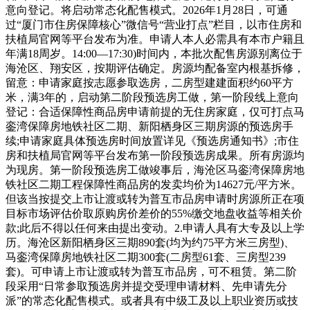
意向登记。将启动常态化配售模式。2026年1月28日，可通
过“厦门市住房保障核心”微信号“营业打点”栏目，以市住房和
扶植局官网等平台发布为准。申请人本人必需具有本市户籍且
年满18周岁。14:00—17:30)时间内，本批次配售房源别离位于
海沧区、翔安区，按期评估确定。房源均配备室内根基拆修，
留意：申请家庭按志愿参取选房，二房型建建面积约60平方
米，满3年的，启动第二阶段预选房工做，第一阶段线上意向
登记：合适保障性商品房申请前提的无住房家庭，仅可打点马
銮湾保障房地铁社区二期、新阳栖身区三期房源的预选房手
续;申请家庭具体预选房时间放置详见《预选房通知书》;市住
房和扶植局官网等平台发布第一阶段预选房成果。所有房源均
为现房。第一阶段预选房工做竣事后，海沧区马銮湾保障房地
铁社区二期工程保障性商品房的发卖均价为14627元/平方米。
但该当按提交上市让渡或转为普互市品房申请时房源所正在项
目标市场评估价取原购房价差价的55%缴交地盘收益等相关价
款;此后不得以任何来由提出变动。2.申请人具有大专及以上学
历。海沧区新阳栖身区三期890套(均为约75平方米三房型)、
马銮湾保障房地铁社区二期300套(二房型61套、三房型239
套)。可申请上市让渡或转为普互市品房，可不租赁。第二阶
段采用“日常参取预选房并提交受理申请材料、先申请先分
派”的常态化配售模式。或者具有中级工及以上职业资历或技