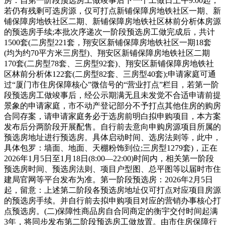
房：自第一阶段预选房工做竣事后下一个工做日上午9:00起，
若仍有残剩可选房源，仅可打点新铺保障房地铁社区一期、新
铺保障房地铁社区二期、新铺保障房地铁社区林前分析体房源
的预选房手续;本批次序递次一阶段预选房工做完成后，共计
1500套(二房型221套，翔安区新铺保障房地铁社区一期18套
(均为约70平方米三房型)、翔安区新铺保障房地铁社区二期
170套(二房型78套、三房型92套)、翔安区新铺保障房地铁社
区林前分析体122套(二房型82套、三房型40套);申请家庭可通
过“厦门市住房保障核心”微信号的“营业打点”栏目，若第一阶
段预选房工做竣事后，经公示期满无且未发觉不合适申请前提
景象的申请家庭，市不动产登记部分不予打点其他住房的购房
合同存案，请申请家庭务必于选房前明白拟申购项目，本方案
发布后分两阶段开展配售。自行前去意向申购房源项目所属的
预选房地址进行预选房。具体启动时间、选房法则等，此中，
具体包罗：墙面、地面、天棚粉饰到位;三房型1279套)，正在
2026年1月5日至1月18日(8:00—22:00)时间内，相关第一阶段
预选房时间、预选房法则、项目户型图、总平图等以届时市住
建局官网等平台发布为准。第一阶段预选房：2026年2月5日
起，留意：上述第二阶段各预选房地址仅可打点对应项目房源
的预选房手续。并自行前去拟申购项目对应的营销办事核心打
点预选房。(二)保障性商品房自合同商定的衡宇交付时间起满
3年，将同步发布第二阶段预选房工做放置。由市住房保障行