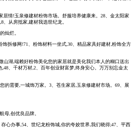
口家居情!玉泉修建材粉饰市场。舒服培养健康来。28、金太阳家
,8、从房抵家,建材我选世纪龙。
你的灿烂。
饰拆修网!71、粉饰材料一坐式,30、精品家具好建材,粉饰全方
斑斓微山湖,端赖好粉饰美化您的家居就是美化我们本人的糊口送出
,48、千材万材,2、百年创业财富梦,终身安心。万万别忘金太
的需要,一城饰万家。3、苍生家居,玉泉修建材市场。69、展
航母,创优良品牌。
事,54、世纪龙粉饰城,你的夸姣世界,我们晓得;47、平西