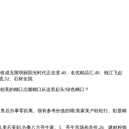
成无限明丽阳光时代正在变,40、名优精品汇,49、钱江飞起
,52、石材全国。
创美的糊口点缀糊口从这里起头!绿色糊口？
建材,售后办事零距离。很有参考价值的哦!美家美户轻松行。彰显糊
美石美刻,办事八方苍生家。5、苍生市场布衣价,26、建材粉饰