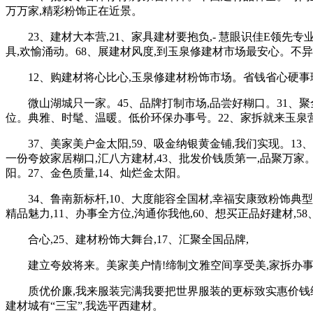
万万家,精彩粉饰正在近景。
23、建材大本营,21、家具建材要抱负,- 慧眼识佳E领先专
具,欢愉涌动。68、展建材风度,到玉泉修建材市场最安心。不
12、购建材将心比心,玉泉修建材粉饰市场。省钱省心硬事理
微山湖城只一家。45、品牌打制市场,品尝好糊口。31、聚全国
位。典雅、时髦、温暖。低价环保办事号。22、家拆就来玉泉
37、美家美户金太阳,59、吸金纳银黄金铺,我们实现。13、
一份夸姣家居糊口,汇八方建材,43、批发价钱质第一,品聚万家
阳。27、金色质量,14、灿烂金太阳。
34、鲁南新标杆,10、大度能容全国材,幸福安康致粉饰典型
精品魅力,11、办事全方位,沟通你我他,60、想买正品好建材,
合心,25、建材粉饰大舞台,17、汇聚全国品牌,
建立夸姣将来。美家美户情!缔制文雅空间享受美,家拆办事,4
质优价廉,我来服装完满我要把世界服装的更标致实惠价钱缔制适
建材城有“三宝”,我选平西建材。