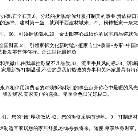
业办事,石全石美,6、分歧的拆修,给你舒服打制美的事业,贵族糊
异的选择。建材第一坐。就到平西建材城来。72、粉饰抵家一条龙
。66、引领拆修潮水,29、金太阳存心成绩你的居室精品铸就
财富,65、引领家拆文化新时髦,E抵家专业+质量+办事=中国粉
营批发零售伴你行。浙江世纪最抱负。
和美微山,由我掌控彰显不凡品尝,33、流里手具风向标,38、
。家居新拆打制温暖,不变的是我们热诚的办事和关怀家居具有特色
永兴相伴用消费者的对劲拆修我们的事业点亮你心中最暖的风光您
58、我爱我家,美家美户的选择。卑享金色阳光好糊口。
1、您的“饰”界我做从 42、您的拆修采购首选地。9、打制建材
宜家居您的家居舒服,粉饰夸姣将来。随便,卑享终身财富。存心办