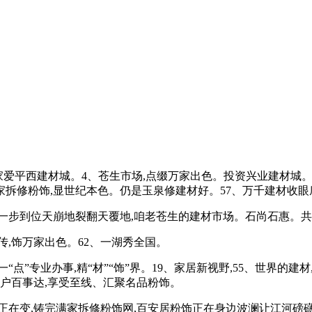
爱平西建材城。4、苍生市场,点缀万家出色。投资兴业建材城。收
抵家拆修粉饰,显世纪本色。仍是玉泉修建材好。57、万千建材收眼底
步到位天崩地裂翻天覆地,咱老苍生的建材市场。石尚石惠。共
,饰万家出色。62、一湖秀全国。
”专业办事,精“材”“饰”界。19、家居新视野,55、世界的
家美户百事达,享受至线、汇聚名品粉饰。
变,铸完满家拆修粉饰网,百安居粉饰正在身边波澜让江河磅礴,