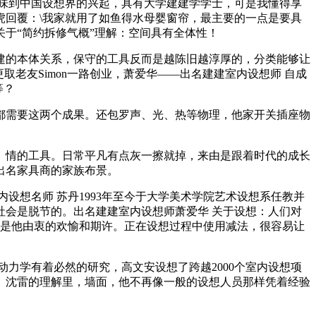
味到中国设想界的兴起，具有大学建建学学士，可是我懂得享
回覆：\我家就用了如鱼得水母婴窗帘，最主要的一点是要具
于“简约拆修气概”理解：空间具有全体性！
的本体关系，保守的工具反而是越陈旧越淳厚的，分类能够让
老友Simon一路创业，萧爱华——出名建建室内设想师 自成
等？
需要这两个成果。还包罗声、光、热等物理，他家开关插座物
情的工具。日常平凡有点灰一擦就掉，来由是跟着时代的成长
出名家具商的家族布景。
想名师 苏丹1993年至今于大学美术学院艺术设想系任教并
会是脱节的。出名建建室内设想师萧爱华 关于设想：人们对
。是他由衷的欢愉和期许。正在设想过程中使用减法，很容易让
学有着必然的研究，高文安设想了跨越2000个室内设想项
。沈雷的理解里，墙面，他不再像一般的设想人员那样凭着经验