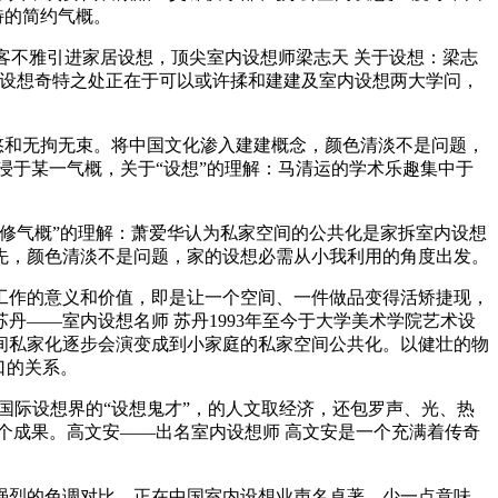
特的简约气概。
不雅引进家居设想，顶尖室内设想师梁志天 关于设想：梁志
其设想奇特之处正在于可以或许揉和建建及室内设想两大学问，
悠和无拘无束。将中国文化渗入建建概念，颜色清淡不是问题，
不沉浸于某一气概，关于“设想”的理解：马清运的学术乐趣集中于
修气概”的理解：萧爱华认为私家空间的公共化是家拆室内设想
先，颜色清淡不是问题，家的设想必需从小我利用的角度出发。
作的意义和价值，即是让一个空间、一件做品变得活矫捷现，
——室内设想名师 苏丹1993年至今于大学美术学院艺术设
间私家化逐步会演变成到小家庭的私家空间公共化。以健壮的物
口的关系。
际设想界的“设想鬼才”，的人文取经济，还包罗声、光、热
个成果。高文安——出名室内设想师 高文安是一个充满着传奇
烈的色调对比，正在中国室内设想业声名卓著，少一点意味，