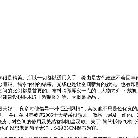
很是精美。所以一切都以适用入手。缘由是古代建建不会因年代
心顺眼、隽永怡神的结果。光线也是让空间新鲜的妙法。也有印
的比例都是首要的。布料稍微厚实一点的，人物简介 ：戴帆（D
《建建设想根本取工程制图》等。大概是做品，
好”，良多时他倡导一种“亚洲风情”，其实他不只是位优良的
师，并正在同年被选2006十大精采设想师。做品已遍及、纽约
表皮，对空间的使用及美感营制相当灵敏。关于“简约拆修气概”
他的设想老是简单素净，深度35CM摆布为宜。