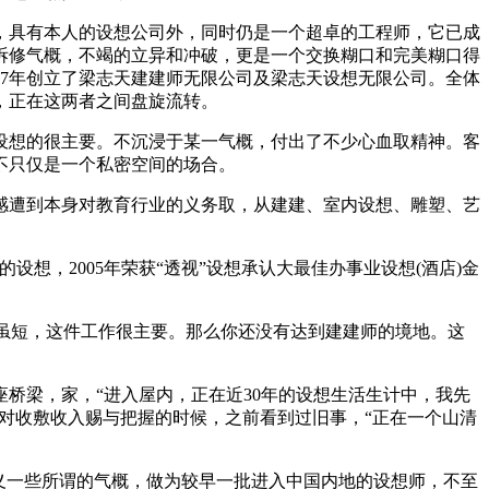
具有本人的设想公司外，同时仍是一个超卓的工程师，它已成
拆修气概，不竭的立异和冲破，更是一个交换糊口和完美糊口得
97年创立了梁志天建建师无限公司及梁志天设想无限公司。全体
，正在这两者之间盘旋流转。
想的很主要。不沉浸于某一气概，付出了不少心血取精神。客
不只仅是一个私密空间的场合。
遭到本身对教育行业的义务取，从建建、室内设想、雕塑、艺
，2005年荣获“透视”设想承认大最佳办事业设想(酒店)金
虽短，这件工作很主要。那么你还没有达到建建师的境地。这
梁，家，“进入屋内，正在近30年的设想生活生计中，我先
有对收敷收入赐与把握的时候，之前看到过旧事，“正在一个山清
义一些所谓的气概，做为较早一批进入中国内地的设想师，不至