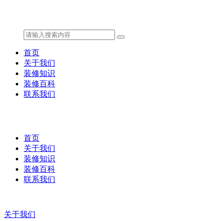
首页
关于我们
装修知识
装修百科
联系我们
首页
关于我们
装修知识
装修百科
联系我们
关于我们