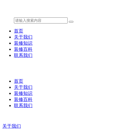
首页
关于我们
装修知识
装修百科
联系我们
首页
关于我们
装修知识
装修百科
联系我们
关于我们