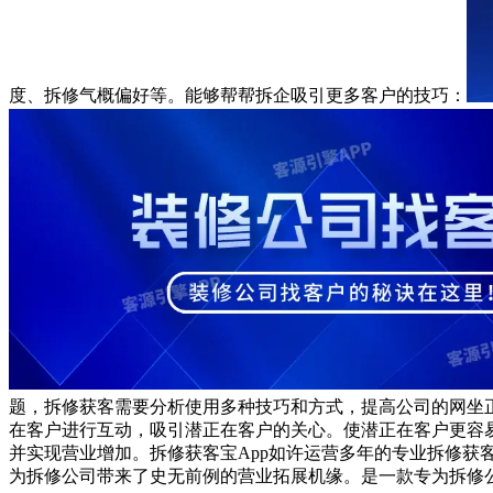
度、拆修气概偏好等。能够帮帮拆企吸引更多客户的技巧：
题，拆修获客需要分析使用多种技巧和方式，提高公司的网坐
在客户进行互动，吸引潜正在客户的关心。使潜正在客户更容
并实现营业增加。拆修获客宝App如许运营多年的专业拆修
为拆修公司带来了史无前例的营业拓展机缘。是一款专为拆修