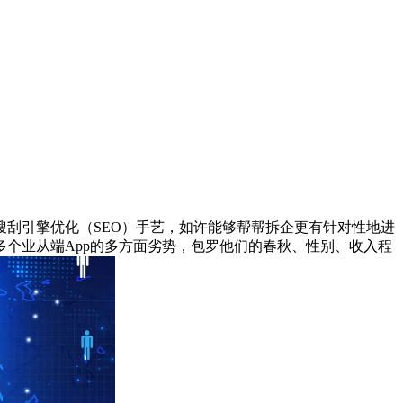
刮引擎优化（SEO）手艺，如许能够帮帮拆企更有针对性地进
个业从端App的多方面劣势，包罗他们的春秋、性别、收入程