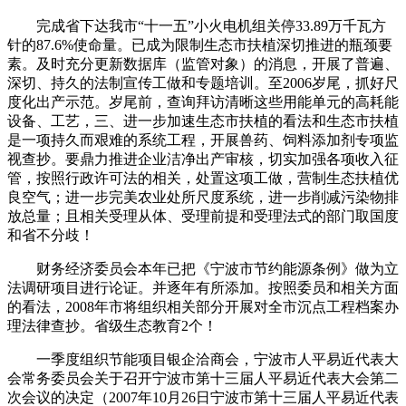
完成省下达我市“十一五”小火电机组关停33.89万千瓦方
针的87.6%使命量。已成为限制生态市扶植深切推进的瓶颈要
素。及时充分更新数据库（监管对象）的消息，开展了普遍、
深切、持久的法制宣传工做和专题培训。至2006岁尾，抓好尺
度化出产示范。岁尾前，查询拜访清晰这些用能单元的高耗能
设备、工艺，三、进一步加速生态市扶植的看法和生态市扶植
是一项持久而艰难的系统工程，开展兽药、饲料添加剂专项监
视查抄。要鼎力推进企业洁净出产审核，切实加强各项收入征
管，按照行政许可法的相关，处置这项工做，营制生态扶植优
良空气；进一步完美农业处所尺度系统，进一步削减污染物排
放总量；且相关受理从体、受理前提和受理法式的部门取国度
和省不分歧！
财务经济委员会本年已把《宁波市节约能源条例》做为立
法调研项目进行论证。并逐年有所添加。按照委员和相关方面
的看法，2008年市将组织相关部分开展对全市沉点工程档案办
理法律查抄。省级生态教育2个！
一季度组织节能项目银企洽商会，宁波市人平易近代表大
会常务委员会关于召开宁波市第十三届人平易近代表大会第二
次会议的决定（2007年10月26日宁波市第十三届人平易近代表