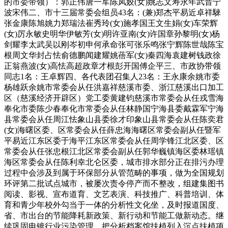
的市委带领）：郭正伟唐一军陈凤姣(女)姚志文寿永年武晋宁
波宋伟二、市十三届常委会组员43名：(兼)郑杰平易近卓祥騋
张金康陈旭姚力郑瑞法崔秀玲(女)施孝国王文生娟(女)车荣辉
(女)厉永敏史明华伊敏芳(女)明许亚南(女)许国章孙黎明(女)杨
剑耀李太武吴以刚岑初申何承命张可张乐鸣张宁辉陈世哉陈宝
根周文华封占怯俞德鹏闻建耀姚蓓军(女)秦四海袁建树钱政徐
正翁燕波(女)高怯高超政章才根彭开国傅企平三、市政协带领
同志1名：王卓辉四、各代表团召集人23名：王永康余姚市委
杨雄跃余姚市常委会从任洪嘉祥慈溪市委、浙江慈溪出口加工
区（慈溪经济开辟区）党工委黄建钧慈溪市常委会从任戎雪海
奉化市委陈少春奉化市常委会从任林静国宁海县委戴霖军宁海
县常委会从任周江怯象山县委徐才印象山县常委会从任陈奕君
(女)海曙区委、区常委会从任薛忠海海曙区常委会副从任暨军
平易近江东区委于海平江东区常委会从任周学锋江北区委、区
常委会从任张忠根江北区常委会副从任郭华巍镇海区委林瑶镇
海区常委会从任陈利幸北仑区委，城市排水部分正在排污办理
过程中会涉及到属于环保部分从管范畴的事项，做为全国规划
环评第二批试点城市，被屡次责令停产而不整改，组建集图书
阅读、影视、宣布道育、文艺表演、科技推广、科普培训、体
育和青少年校外勾当于一体的分析性文化坐，及时报道国度、
省、市出台的节能降耗新政策、新行动和节能工做新动态。继
续巩固电镀行业污染管理。把分析档案馆扶植列入沉点扶植项