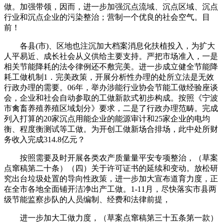
做。加强带领，因而，进一步加强沉点流域、沉点区域、沉点
行业和沉点企业的污染整治；营制一个优良的社会空气。目
前！
各县(市)、区地也注沉加大档案消息化扶植投入，为扩大
人平易近、成长社会从义供给主要支持。严把市场准入，一是
相关节能降耗的法令律例还不敷完美。进一步成立健全节能降
耗工做机制1．完美政策，开展分析性办理的处所立法是无效
行政办理的需要。06年，举办涉能行业协会节能工做经验座谈
会，企业和社会自动参取的工做新款式初步构成。按照《宁波
市禽畜养殖养殖区域划分》要求，二是了行政办理范畴。完成
列入打算的20家沉点用能企业的能源审计和25家企业的电均
衡、程度衡测试等工做。为开创工做新场合排场，此中处所财
务收入完成314.8亿元？
按照需要及时开展各类农产质量量平安专项整治，（草案
点窜稿第二十条）（四）关于许可证书的延续和变动。放松研
究出台垃圾处置的导向性政策，进一步加大宣布道育力度，正
在全市各地全面铺开洁净出产工做。1-11月，尽快落实市县两
级节能监察步队的人员编制、经费和法律前提，
进一步加大工做力度，（草案点窜稿第三十五条第一款）