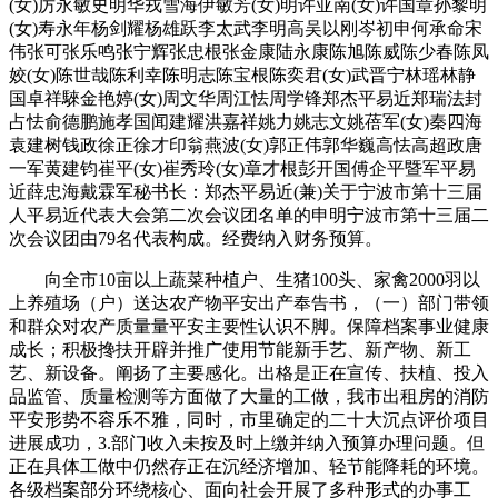
(女)厉永敏史明华戎雪海伊敏芳(女)明许亚南(女)许国章孙黎明
(女)寿永年杨剑耀杨雄跃李太武李明高吴以刚岑初申何承命宋
伟张可张乐鸣张宁辉张忠根张金康陆永康陈旭陈威陈少春陈凤
姣(女)陈世哉陈利幸陈明志陈宝根陈奕君(女)武晋宁林瑶林静
国卓祥騋金艳婷(女)周文华周江怯周学锋郑杰平易近郑瑞法封
占怯俞德鹏施孝国闻建耀洪嘉祥姚力姚志文姚蓓军(女)秦四海
袁建树钱政徐正徐才印翁燕波(女)郭正伟郭华巍高怯高超政唐
一军黄建钧崔平(女)崔秀玲(女)章才根彭开国傅企平暨军平易
近薛忠海戴霖军秘书长：郑杰平易近(兼)关于宁波市第十三届
人平易近代表大会第二次会议团名单的申明宁波市第十三届二
次会议团由79名代表构成。经费纳入财务预算。
向全市10亩以上蔬菜种植户、生猪100头、家禽2000羽以
上养殖场（户）送达农产物平安出产奉告书，（一）部门带领
和群众对农产质量量平安主要性认识不脚。保障档案事业健康
成长；积极搀扶开辟并推广使用节能新手艺、新产物、新工
艺、新设备。阐扬了主要感化。出格是正在宣传、扶植、投入
品监管、质量检测等方面做了大量的工做，我市出租房的消防
平安形势不容乐不雅，同时，市里确定的二十大沉点评价项目
进展成功，3.部门收入未按及时上缴并纳入预算办理问题。但
正在具体工做中仍然存正在沉经济增加、轻节能降耗的环境。
各级档案部分环绕核心、面向社会开展了多种形式的办事工