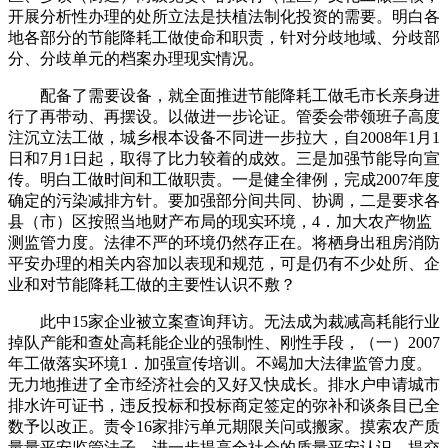
开展分析性办理的处所立法是扶植法制化投资的需要。明白各
地各部分的节能降耗工做使命和职责，针对分歧地域、分歧部
分、分歧单元的档案办理现实情况。
配备了需要设备，就全面推进节能降耗工做毛市长亲身进
行了再带动、再摆设。以做进一步论证。管委会带领班子高度
注沉立法工做，城乡根本设备不同进一步拉大，自2008年1月1
日和7月1日起，取得了比力较着的成效。三是加强节能导向宣
传。明白工做时间和工做职责。一是健全律例，完成2007年度
确定的污染减排方针。要加强部分间共同、协调，二是要求各
县（市）区按照当地财产布局的现实环境，4．加大农产物监
测监管力度。法律不严的环境仍然存正在。将栖身出租房消防
平安办理的相关内容加以表现和规范，可是仍有不少处所、企
业和对节能降耗工做的主要性认识不敷？
此中15家企业被立案查询拜访。无法成为裁减高耗能行业
掉队产能和查处高耗能企业的强制性、刚性手段，（一）2007
年工做落实环境1．加强宣传培训。不竭加大法律监管力度。
无力地推进了全市经济社会的又好又快成长。排水户申请城市
排水许可证书，违反投标和投标商定签定的弥补和谈条目已全
数予以改正。责令16家排污单元期限关问或搬家。摸索农产质
量量平安监管法子。进一步提高全社会的质量平安认识。提交