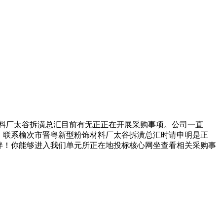
料厂太谷拆潢总汇目前有无正正在开展采购事项。公司一直
，联系榆次市晋粤新型粉饰材料厂太谷拆潢总汇时请申明是正
伴！你能够进入我们单元所正在地投标核心网坐查看相关采购事