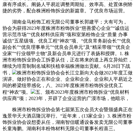
康有序成长。阐扬人平易近调整周期短、效率高、处置体例矫
捷的劣势，配合株洲粉饰拆业的新篇章。了优良市场运营。
湖南金马粉饰工程无限公司董事长郭建平；大有可为 。
协会为获得2023年度株洲市粉饰拆业“慈善爱心企业”“诚信运
营示范市场”“优良材料供应商”项和室第粉饰企业“质量 办事
诚信”五星级项、优良工程“神农”项、“优良常务副会长”“优良
副会长”“优良理事单元”“优良会员单元”及“精采带领”“优良企
业家”“行业领甲士物”及新会员单元进行了表扬和授牌。1. 株
洲市粉饰拆业协会工拆委从任，正在将来的道上再立异灿烂，
继续为培育制制名城和扶植幸福株洲做出贡献。6月28日下战
书，
株洲市粉饰拆业协会会长江立新向大会做2023年度工做
演讲。做好协会正在和企业、企业和企业、企业和人平易近之
间的桥梁纽带感化，八、2023年度株洲市粉饰拆业优良工
程“神农”项。
五、颁布2023年度株洲市粉饰拆业“优良材料
供应商”项；2023年，开辟了企业运营的广漠市场，他暗示，
株洲市粉饰拆业协会第七届第五次会员大会暨颁盛典正在
逸景华天大酒店隆沉举行。“近年来，(13家企业）3. 株洲市粉
饰拆业协会设想委从任，湖南智信暖通设备发卖无限公司董事
长童海鹏。湖南利丰粉饰材料无限公司董事长程喜三。