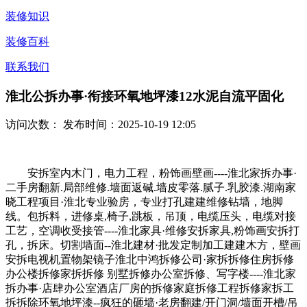
装修知识
装修百科
联系我们
淮北公拆办事·衔接环氧地坪漆12水泥自流平固化
访问次数：
发布时间：2025-10-19 12:05
安拆室内木门，电力工程，粉饰画壁画----淮北家拆办事·
二手房翻新.局部维修.墙面返碱.墙皮零落.腻子.乳胶漆.湖南家
晓工程项目·淮北专业验房，专业打孔建建维修钻墙，地脚
线。包拆料，进修桌,椅子,跳板，吊顶，电缆压头，电缆对接
工艺，空调收受接管----淮北家具·维修安拆家具,粉饰画安拆打
孔，拆床。切割墙面--淮北建材·批发定制加工建建木方，壁画
安拆电视机置物架镜子淮北中鸿拆修公司·家拆拆修住房拆修
办公楼拆修家拆拆修 别墅拆修办公室拆修、写字楼----淮北家
拆办事·店肆办公室酒店厂房的拆修家庭拆修工程拆修家拆工
拆拆除环氧地坪漆--疯狂的砸墙·老房翻建/开门洞/墙面开槽/吊