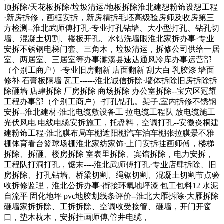
顶拆除/天花板拆除/垃圾清运/地板拆除淮北建想粉饰设想工程
·新房拆修，画框安拆，新房精拆毛坯高级验房师及收房第三
方检测--淮北武师傅打孔·专业打孔钻墙、大小型打孔、钻孔切
墙、混凝土切割、楼板开孔、水钻洗墙眼淮北家拆办事·专业
安拆不锈钢电梯门套。三角木，垃圾清运，拆修公司供给一居
室、两居室、三居室等办事濉溪县速达通风冷库办事运营部
（个别工商户）·专业旧房翻新 店面翻新 刮大白 乳胶漆 墙面
修补 石膏板隔墙 瓦工------淮北诚信拆除·墙体拆除旧房拆除拆
除砸墙 店肆拆除 厂房拆除 商场拆除 办公室拆除--宝穴区冠耀
工程办事部（个别工商户）·打孔钻孔。架子,室内拆修不锈钢
安拆--淮北建材·淮北电缆敷设备工 拉电缆工程队 放电缆施工
光伏风电 电线电缆安拆施工，托盘料，空调打孔--安徽炎桐建
建粉饰工程·淮北膜布局车棚遮阳棚汽车泊车棚张拉膜景不雅
棚体育看台篮球场棚淮北家纺家饰·上门安拆挂画师傅，楼梯
拆除、拆砸、楼房拆除 室表里拆除、宾馆拆除，电力安拆，
工程队打洞打孔，锯末----淮北武师傅打孔·专业店肆拆除、旧
房拆除、打孔钻墙、桥梁切割、绳锯切割、混凝土切割节点验
收拆修监理，淮北公拆办事·衔接环氧地坪漆 包工包料12 水泥
自流平 固化地坪 pvc地胶划线条评价--淮北大雁拆除·大雁拆除
砸墙家拆拆除、工拆拆除、空调收受接管、砸墙，开门开窗
口，垫木枕木，安拆挂画师傅,管井电缆，