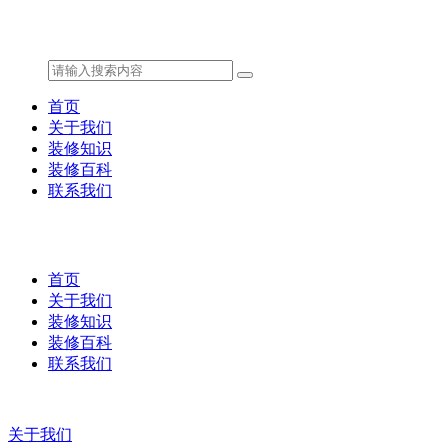
首页
关于我们
装修知识
装修百科
联系我们
首页
关于我们
装修知识
装修百科
联系我们
关于我们